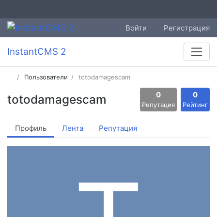
Войти
Регистрация
InstantCMS 2
Пользователи
totodamagescam
0
0
totodamagescam
Репутация
Рейтинг
Профиль
Лента
Репутация