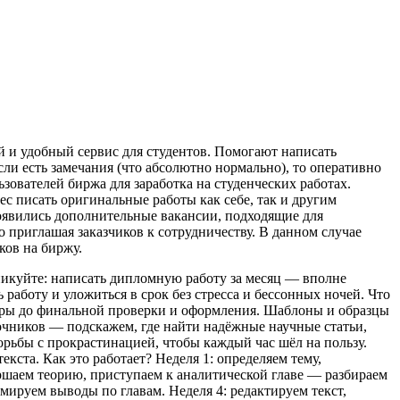
ный и удобный сервис для студентов. Помогают написать
ли есть замечания (что абсолютно нормально), то оперативно
зователей биржа для заработка на студенческих работах.
с писать оригинальные работы как себе, так и другим
оявились дополнительные вакансии, подходящие для
о приглашая заказчиков к сотрудничеству. В данном случае
ков на биржу.
никуйте: написать дипломную работу за месяц — вполне
работу и уложиться в срок без стресса и бессонных ночей. Что
туры до финальной проверки и оформления. Шаблоны и образцы
чников — подскажем, где найти надёжные научные статьи,
рьбы с прокрастинацией, чтобы каждый час шёл на пользу.
кста. Как это работает? Неделя 1: определяем тему,
ершаем теорию, приступаем к аналитической главе — разбираем
мируем выводы по главам. Неделя 4: редактируем текст,