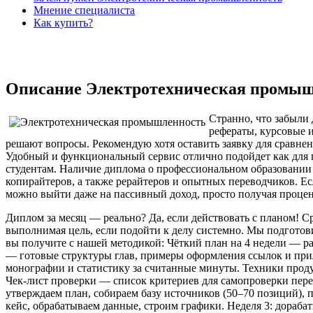
Мнение специалиста
Как купить?
Описание Электротехническая промы
Странно, что забыли 
рефераты, курсовые и
решают вопросы. Рекомендую хотя оставить заявку для сравнени
Удобный и функциональный сервис отлично подойдет как для пр
студентам. Наличие диплома о профессиональном образовании 
копирайтеров, а также рерайтеров и опытных переводчиков. Есл
можно выйти даже на пассивный доход, просто получая проце
Диплом за месяц — реально? Да, если действовать с планом! 
выполнимая цель, если подойти к делу системно. Мы подготови
вы получите с нашей методикой: Чёткий план на 4 недели — р
— готовые структуры глав, примеры оформления ссылок и при
монографии и статистику за считанные минуты. Техники прод
Чек‑лист проверки — список критериев для самопроверки перед 
утверждаем план, собираем базу источников (50–70 позиций), 
кейс, обрабатываем данные, строим графики. Неделя 3: дораба