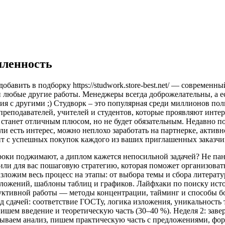
шленность
добавить в подборку https://studwork.store-best.net/ — современ
 любые другие работы. Менеджеры всегда доброжелательны, а ес
я с другими ;) Студворк – это популярная среди миллионов поль
еподавателей, учителей и студентов, которые проявляют интере
станет отличным плюсом, но не будет обязательным. Недавно п
и есть интерес, можно неплохо заработать на партнерке, активн
нт с успешных покупок каждого из ваших приглашенных заказчи
Сроки поджимают, а диплом кажется непосильной задачей? Не па
ли для вас пошаговую стратегию, которая поможет организовать 
азложим весь процесс на этапы: от выбора темы и сбора литера
ложений, шаблоны таблиц и графиков. Лайфхаки по поиску исто
уктивной работы — методы концентрации, тайминг и способы бо
сдачей: соответствие ГОСТу, логика изложения, уникальность те
пишем введение и теоретическую часть (30–40 %). Неделя 2: зав
тываем анализ, пишем практическую часть с предложениями, фор