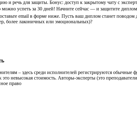
ию и речь для защиты. Бонус: доступ к закрытому чату с экспе
то можно успеть за 30 дней! Начните сейчас — и защитите дипл
тавьте email в форме ниже. Пусть ваш диплом станет поводом дл
ер, более лаконичных или эмоциональных)?
ть
лнителям – здесь среди исполнителей регистрируются обычные фр
к это невысокая стоимость. Авторы-эксперты (это преподаватели
нное право