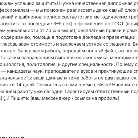
ожем успешно защитить! Нужна качественная дипломная раб
офессионалам — мы поможем реализовать даже самый сложн
ований и шаблонов; полное соответствие методическим тре
атистика за последние 3–5 лет); оформление по ГОСТ (шриф
ем уникальности от 70 % и выше); бесплатные правки в рам
 содержанию, помощь в подготовке доклада и презентации. 
согласовываем стоимость и заключаем устное соглашение. В
 нужно. Завершаем работу, передаём полный файл, вы опла
 По каким направлениям выполняем: экономика, менеджмент
циология, политология; и другие специальности. Почему ст
 — кандидаты наук, преподаватели вузов и практикующие с
нциальность: ваши данные и тема работы не разглашаются. С
ния: от 14 дней. Свяжитесь с нами прямо сейчас! Напишите
начнём работу уже сегодня. Гарантируем ответственный под
а] 💬 Пишите: [ваш мессенджер / ссылка на профиль]