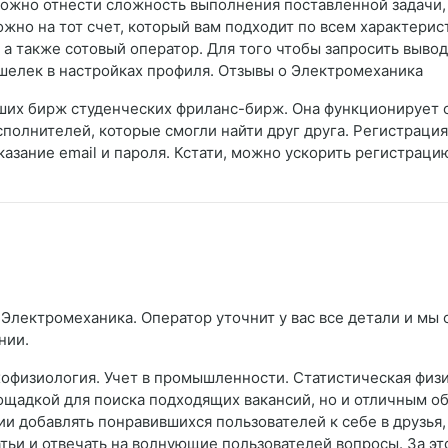
 можно отнести сложность выполнения поставленной задачи,
жно на тот счет, который вам подходит по всем характерис
а также сотовый оператор. Для того чтобы запросить вывод 
шелек в настройках профиля. Отзывы о Электромеханика
ших бирж студенческих фриланс-бирж. Она функционирует с 
сполнителей, которые смогли найти друг друга. Регистраци
казание email и пароля. Кстати, можно ускорить регистраци
 Электромеханика. Оператор уточнит у вас все детали и мы 
нии.
физиология. Учет в промышленности. Статистическая физи
лощадкой для поиска подходящих вакансий, но и отличным о
ии добавлять понравившихся пользователей к себе в друзья
ьи и отвечать на волнующие пользователей вопросы. За это 