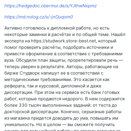
https://hedgedoc.obermui.de/s/YJthwNxpmz
https://md.nolog.cz/s/-jnOuqom0
Активно готовлюсь к дипломной работе, но есть
некоторые заминки в расчётах и по общей теме. Нашёл
эксперта на https://studwork.store-best.net, который
помог проверить расчёты, подобрать источники и
привести оформление в соответствие с требованиями
вуза. Обсудили план защиты, прорепетировали речь —
теперь уверен в результате. Авторы, работающие на
бирже Студворк напишут ее в соответствии с
методическими требованиями. Это касается как
реферата, так и курсовой, дипломной и даже
диссертации. При этом на сервисе есть банк готовых
работ, которые продаются недорого. В нем содержится
более 330 тысяч выполненных заданий: от теста до
докторской диссертации. Конечно, серьезные работы
из магазина придется доводить до ума, повышать им
уникальность. Но в целом — вы сможете получить
основу для дальнейшей работы по своему заданию за