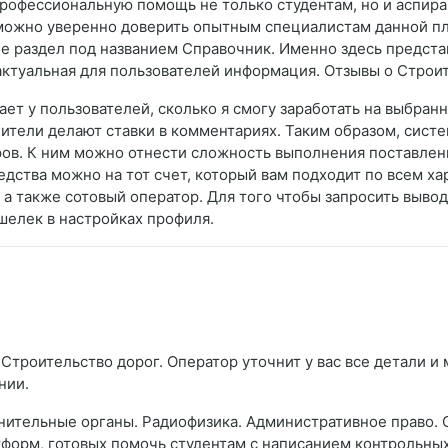
профессиональную помощь не только студентам, но и аспира
можно уверенно доверить опытным специалистам данной пл
 раздел под названием Справочник. Именно здесь представ
актуальная для пользователей информация. Отзывы о Строи
ает у пользователей, сколько я смогу заработать на выбра
нители делают ставки в комментариях. Таким образом, сист
ров. К ним можно отнести сложность выполнения поставленн
дства можно на тот счет, который вам подходит по всем ха
а также сотовый оператор. Для того чтобы запросить вывод 
шелек в настройках профиля.
Строительство дорог. Оператор уточнит у вас все детали и 
нии.
нительные органы. Радиофизика. Административное право. 
тформ, готовых помочь студентам с написанием контрольных