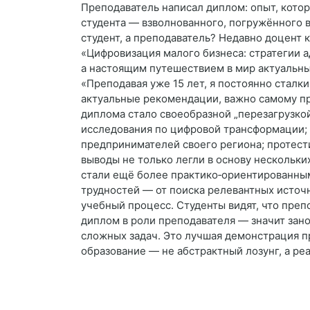
Преподаватель написал диплом: опыт, кото
студента — взволнованного, погружённого в
студент, а преподаватель? Недавно доцент
«Цифровизация малого бизнеса: стратегии а
а настоящим путешествием в мир актуальны
«Преподавая уже 15 лет, я постоянно сталки
актуальные рекомендации, важно самому про
диплома стало своеобразной „перезагрузко
исследования по цифровой трансформации; 
предпринимателей своего региона; протест
выводы не только легли в основу нескольки
стали ещё более практико‑ориентированным
трудностей — от поиска релевантных источ
учебный процесс. Студенты видят, что преп
диплом в роли преподавателя — значит зано
сложных задач. Это лучшая демонстрация пр
образование — не абстрактный лозунг, а ре