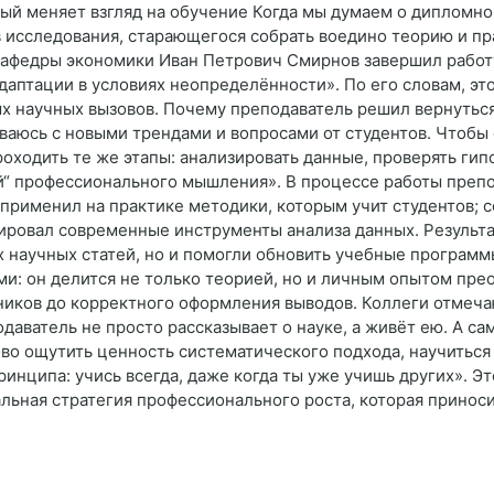
рый меняет взгляд на обучение Когда мы думаем о дипломно
 исследования, старающегося собрать воедино теорию и пра
 кафедры экономики Иван Петрович Смирнов завершил рабо
даптации в условиях неопределённости». По его словам, эт
х научных вызовов. Почему преподаватель решил вернуться 
ваюсь с новыми трендами и вопросами от студентов. Чтобы 
ходить те же этапы: анализировать данные, проверять гип
й“ профессионального мышления». В процессе работы препо
применил на практике методики, которым учит студентов; 
ировал современные инструменты анализа данных. Результа
х научных статей, но и помогли обновить учебные програм
и: он делится не только теорией, но и личным опытом пр
ников до корректного оформления выводов. Коллеги отмечаю
одаватель не просто рассказывает о науке, а живёт ею. А с
во ощутить ценность систематического подхода, научиться 
инципа: учись всегда, даже когда ты уже учишь других». Э
альная стратегия профессионального роста, которая приноси