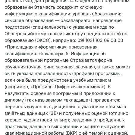
(полностью); дата рождения. 4. Сведения о полученном
образовании Эта часть содержит ключевую
информацию о квалификации: уровень образования:
«высшее образование — бакалавриат»; направление
подготовки (специальность) с указанием кода по
Общероссийскому классификатору специальностей по
образованию (ОКСО), например: 09{,}03{,}03 09,03,03
«Прикладная информатика»; присвоенная
квалификация: «бакалавр». 5. Информация об
образовательной программе Отражается форма
обучения (очная, очно‑заочная, заочная), а также может
быть указана направленность (профиль) программы,
если она была предусмотрена учебным планом
(например, «Профиль: Цифровая экономика»). 6.
Результаты освоения программы В приложении к
диплому (так называемом «вкладыше») приводится:
перечень изученных дисциплин с указанием объёма в
зачётных единицах (ЗЕ) и полученных оценок (отлично,
хорошо, удовлетворительно); сведения о пройденных
практиках; данные о выполнении и защите выпускной
квалификационной работы (ВКР) с её темой и оценкой.