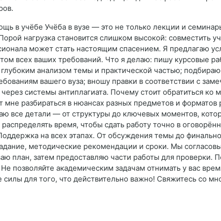
ров.
ь в учёбе Учёба в вузе — это не только лекции и семинар
Порой нагрузка становится слишком высокой: совместить уч
ионала может стать настоящим спасением. Я предлагаю ус
учётом всех ваших требований. Что я делаю: пишу курсовые 
глубоким анализом темы и практической частью; подбираю
бованиям вашего вуза; вношу правки в соответствии с зам
 через системы антиплагиата. Почему стоит обратиться ко м
 мне разбираться в нюансах разных предметов и форматов 
аю все детали — от структуры до ключевых моментов, кото
 распределять время, чтобы сдать работу точно в оговорён
Поддержка на всех этапах. От обсуждения темы до финальной
задание, методические рекомендации и сроки. Мы согласовы
аю план, затем предоставляю части работы для проверки. П
е позволяйте академическим задачам отнимать у вас время
силы для того, что действительно важно! Свяжитесь со мно