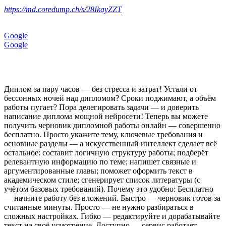
https://md.coredump.ch/s/28IkayZZT
Google
Google
Диплом за пару часов — без стресса и затрат! Устали от
бессонных ночей над дипломом? Сроки поджимают, а объём
работы пугает? Пора делегировать задачи — и доверить
написание диплома мощной нейросети! Теперь вы можете
получить черновик дипломной работы онлайн — совершенно
бесплатно. Просто укажите тему, ключевые требования и
основные разделы — а искусственный интеллект сделает всё
остальное: составит логичную структуру работы; подберёт
релевантную информацию по теме; напишет связные и
аргументированные главы; поможет оформить текст в
академическом стиле; сгенерирует список литературы (с
учётом базовых требований). Почему это удобно: Бесплатно
— начните работу без вложений. Быстро — черновик готов за
считанные минуты. Просто — не нужно разбираться в
сложных настройках. Гибко — редактируйте и дорабатывайте
текст на своё усмотрение. Доступно — сервис работает