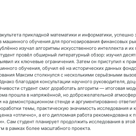
факультета прикладной математики и информатики, успешно 
 машинного обучения для прогнозирования финансовых рын
ублённо изучал алгоритмы искусственного интеллекта и их
студент провёл обширный литературный обзор: изучил десят
явил их ключевые ограничения. Затем он приступил к пра
инного обучения, обучил её на исторических данных фондо
едования Максим столкнулся с несколькими серьёзными вызо
днако благодаря консультации научного руководителя, доц
чивости студент смог доработать алгоритм — итоговая мод
лома прошла в напряжённой, но доброжелательной атмосфер
 на демонстрационном стенде и аргументированно ответил
оработки темы, практическую значимость исследования и к
енка «отлично», а его дипломная работа рекомендована к 
 Сам студент планирует продолжить исследования в этой 
тм в рамках более масштабного проекта.