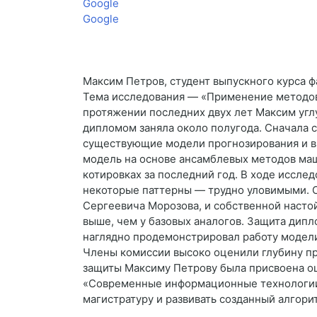
Google
Google
Максим Петров, студент выпускного курса 
Тема исследования — «Применение методов
протяжении последних двух лет Максим угл
дипломом заняла около полугода. Сначала 
существующие модели прогнозирования и вы
модель на основе ансамблевых методов маш
котировках за последний год. В ходе иссл
некоторые паттерны — трудно уловимыми. О
Сергеевича Морозова, и собственной настой
выше, чем у базовых аналогов. Защита дип
наглядно продемонстрировал работу модели
Члены комиссии высоко оценили глубину пр
защиты Максиму Петрову была присвоена оц
«Современные информационные технологии».
магистратуру и развивать созданный алгори