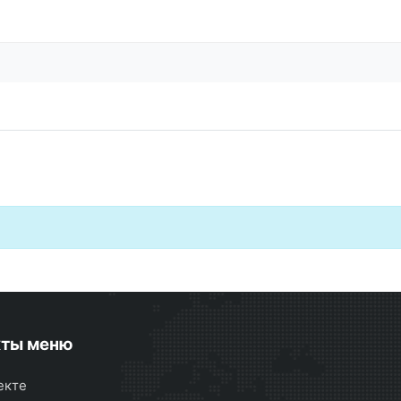
кты меню
екте