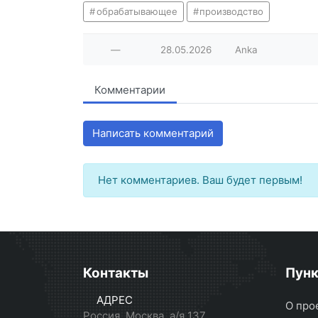
обрабатывающее
производство
—
28.05.2026
Anka
Комментарии
Написать комментарий
Нет комментариев. Ваш будет первым!
Контакты
Пун
АДРЕС
О про
Россия, Москва, а/я 137