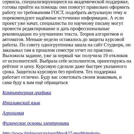
сервисы, специализирующиеся на академической поддержке,
готовы прийти на помощь: они помогут правильно оформить
работу по требованиям ГОСТ, подобрать актуальную тему и
порекомендуют надёжные источники информации. А если
проект уже начат, специалисты по научному письму могут
провести редактирование и дать профессиональные
рекомендации по улучшению текста. Теория алгоритмов и
автоматов. Меньше недели оставалось до защиты курсовой
работы. По совету одногруппника зашла на сайт Студворк, он
заказывал там в прошлом семестре отчет по практике.
Выложила задание, уже за первый час получила 19 откликов
от исполнителей. Выбрала себе исполнителя, ориентируясь на
рейтинг и цену. Курсовую сделали даже быстрее указанного
срока. Защитила курсовую без проблем. Тех поддержка
работает отлично. Буду вас советовать своим знакомым, и
сама буду к вам ещё обращаться
Компьютерная графика
Итальянский язык
Агрохимия
Физические основы электроники
http://www.bizlawyer.ro/userfiles/427-meditsinskaia-