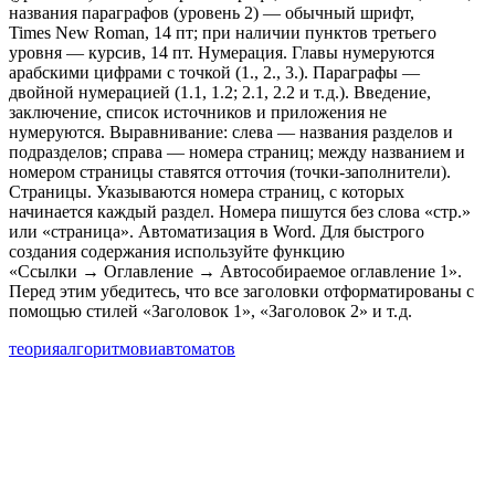
названия параграфов (уровень 2) — обычный шрифт,
Times New Roman, 14 пт; при наличии пунктов третьего
уровня — курсив, 14 пт. Нумерация. Главы нумеруются
арабскими цифрами с точкой (1., 2., 3.). Параграфы —
двойной нумерацией (1.1, 1.2; 2.1, 2.2 и т. д.). Введение,
заключение, список источников и приложения не
нумеруются. Выравнивание: слева — названия разделов и
подразделов; справа — номера страниц; между названием и
номером страницы ставятся отточия (точки-заполнители).
Страницы. Указываются номера страниц, с которых
начинается каждый раздел. Номера пишутся без слова «стр.»
или «страница». Автоматизация в Word. Для быстрого
создания содержания используйте функцию
«Ссылки → Оглавление → Автособираемое оглавление 1».
Перед этим убедитесь, что все заголовки отформатированы с
помощью стилей «Заголовок 1», «Заголовок 2» и т. д.
теория
алгоритмов
и
автоматов