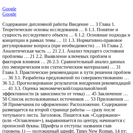
Google
Google
Содержание дипломной работы Введение … 3 Глава 1.
Теоретические основы исследования … 6 1.1. Понятие и
сущность исследуемого объекта … 6 1.2. Основные подходы и
концепции в рамках темы … 11 1.3. Нормативно‑правовое
регулирование вопроса (при необходимости) … 16 Глава 2.
Аналитическая часть … 21 2.1. Анализ текущего состояния
проблемы … 21 2.2. Выявление ключевых проблем и
факторов влияния … 26 2.3. Сравнительный анализ данных
(по эмпирическим или статистическим материалам) … 31
Глава 3. Практические рекомендации и пути решения проблем
… 36 3.1. Разработка предложений по совершенствованию …
36 3.2. Прогнозирование результатов внедрения рекомендаций
… 41 3.3. Оценка экономической/социальной/иной
эффективности (в зависимости от темы) … 45 Заключение …
50 Список использованных источников … 53 Приложения …
58 Примечания по оформлению: Расположение. Содержание
размещается на второй странице работы — сразу после
титульного листа. Заголовок. Пишется как «Содержание»
(или «Оглавление»), выравнивается по центру, начинается с
прописной буквы. Шрифты и отступы: названия глав
(уровень 1) — полужирный шрифт, Times New Roman, 14 пт;