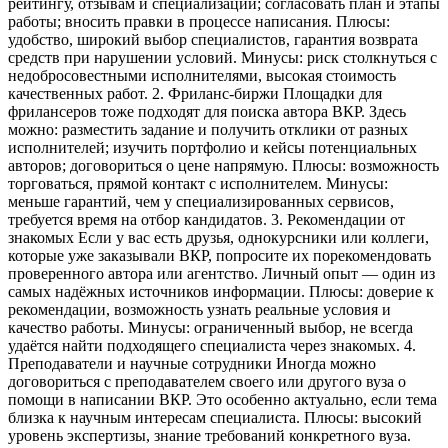
рейтингу, отзывам и специализации; согласовать план и этапы
работы; вносить правки в процессе написания. Плюсы:
удобство, широкий выбор специалистов, гарантия возврата
средств при нарушении условий. Минусы: риск столкнуться с
недобросовестными исполнителями, высокая стоимость
качественных работ. 2. Фриланс‑биржи Площадки для
фрилансеров тоже подходят для поиска автора ВКР. Здесь
можно: разместить задание и получить отклики от разных
исполнителей; изучить портфолио и кейсы потенциальных
авторов; договориться о цене напрямую. Плюсы: возможность
торговаться, прямой контакт с исполнителем. Минусы:
меньше гарантий, чем у специализированных сервисов,
требуется время на отбор кандидатов. 3. Рекомендации от
знакомых Если у вас есть друзья, однокурсники или коллеги,
которые уже заказывали ВКР, попросите их порекомендовать
проверенного автора или агентство. Личный опыт — один из
самых надёжных источников информации. Плюсы: доверие к
рекомендации, возможность узнать реальные условия и
качество работы. Минусы: ограниченный выбор, не всегда
удаётся найти подходящего специалиста через знакомых. 4.
Преподаватели и научные сотрудники Иногда можно
договориться с преподавателем своего или другого вуза о
помощи в написании ВКР. Это особенно актуально, если тема
близка к научным интересам специалиста. Плюсы: высокий
уровень экспертизы, знание требований конкретного вуза.