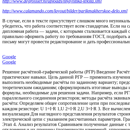
http://www.degrossier.nl/uploads/lingvistika-teksta.xml
http://www.calamando.com/layout/bilder/parikmakherskoe-delo.xml
В случае, если в тексте присутствует слишком много неуникал
убедитесь, что работа соответствует всем стандартам. Если на с
дипломная работа — задачи, с которыми сталкивается каждый 
правильно оформить работу по требованиям ГОСТ, подобрать 
письму могут провести редактирование и дать профессиональ
Google
Google
Решение расчётной‑графической работы (РГР) Введение Расчёт
практические навыки. Цель данной РГР — применить изученные
выполнить необходимые расчёты по заданному варианту; предс
теоретическим ожиданиям; сформулировать итоговые выводы и 
формулы, необходимые для решения задачи. Например, если РГР 
параллельного соединения резисторов; методы расчёта эквив
расчёта: Определяем общее сопротивление цепи при последовательно
каждом резисторе: U 1 ​ =I⋅R 1 ​ ,U 2 ​ =I⋅R 2 ​ ,U 3 ​ =I⋅R 3 ​ 
визуализация Для наглядного представления результатов строи
электрической цепи с указанием рассчитанных параметров. Г
Этап 4. Анализ результатов Сравниваем полученные данные с 
отклонения и их причины (погрешности измерений, упрощения 