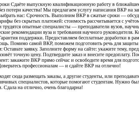
сроки Сдаёте выпускную квалификационную работу в ближайшее в
ез потери качества! Мы предлагаем услугу написания ВКР на за
 выбрать нас: Срочность. Выполним ВКР в сжатые сроки — обсуд
рифы без скрытых платежей: стоимость рассчитывается с учётом
и трудятся опытные специалисты — преподаватели вузов, научн
кие рекомендации вуза и требования научного руководителя. К
Гарантия поддержки. Предоставляем бесплатные доработки в рам
мощь. Помимо самой ВКР, поможем подготовить речь для защиты
 Оставьте заявку. Заполните форму на сайте: укажите тему, пред
азовёт точную цену. Подтвердите заказ и внесите предоплату. 
ент: закажите ВКР прямо сейчас и освободите время для подгот
. Доверьтесь профессионалам — и сдайте ВКР на отлично!
ходят сюда размещать заказы, а другие студенты, или преподав
ывчивых специалистов, которые помогают студентам. Нужно было 
. Сдала на отлично, очень благодарна!