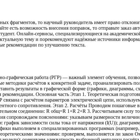
ьных фрагментов, то научный руководитель имеет право отклонит
айте есть возможность внесения поправок, то отправьте заказ авт
студент. Онлайн-сервисы, специализирующиеся на академическо
актуальную тему и порекомендуют надёжные источники информац
ные рекомендации по улучшению текста.
но‑графическая работа (РГР) — важный элемент обучения, позво
 методики расчётов к конкретной задаче, проанализировать по
тавить результаты в графической форме (графики, диаграммы, с
рекомендации. Основная часть Этап 1. Теоретическая подготов
связана с расчётом параметров электрической цепи, используем: 
алентного сопротивления. Этап 2. Расчёты Проводим пошаговые
м соединении: R общ ​ =R 1 ​ +R 2 ​ +R 3 ​ . Рассчитываем силу то
. Все вычисления сопровождаем пояснениями: указываем размерности в
м: график зависимости силы тока от напряжения (I(U)); диаграм
рафики выполняем в специализированных программах (например,
теоретическими значениями: проверяем, выполняется ли закон О
модели); оцениваем адекватность выбранной методики расчёта.