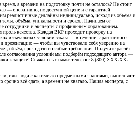
ремя, а времени на подготовку почти не осталось? Не стоит
каз — оперативно, по доступной цене и с гарантией
им реалистичные дедлайны индивидуально, исходя из объёма и
 темы, объёма, уникальности и сроков. Начинаем от
ые сотрудники и эксперты с профильным образованием.
онтроль качества. Каждая ВКР проходит проверку на
ках изначальных условий заказа — в течение гарантийного
 и презентацию — чтобы вы чувствовали себя уверенно на
мет, объём, срок сдачи и особые требования. Получите расчёт
После согласования условий мы подберём подходящего автора —
овки к защите! Свяжитесь с нами: телефон: 8 (800) XXX-XX-
атели, или люди с какими-то предметными знаниями, выполняют
срочно всё сдать, а времени не хватало. Нашла эксперта, с