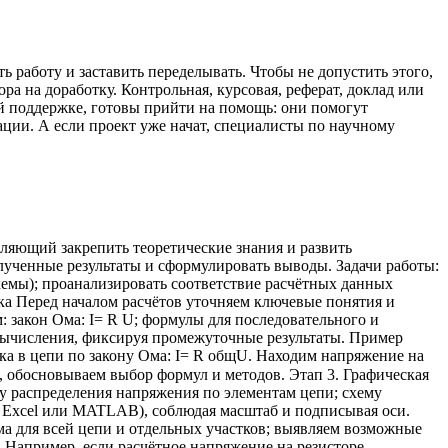
ь работу и заставить переделывать. Чтобы не допустить этого,
ора на доработку. Контрольная, курсовая, реферат, доклад или
й поддержке, готовы прийти на помощь: они помогут
ии. А если проект уже начат, специалисты по научному
ляющий закрепить теоретические знания и развить
лученные результаты и сформулировать выводы. Задачи работы:
хемы); проанализировать соответствие расчётных данных
ка Перед началом расчётов уточняем ключевые понятия и
закон Ома: I= R U ​ ; формулы для последовательного и
 вычисления, фиксируя промежуточные результаты. Пример
ка в цепи по закону Ома: I= R общ ​ U ​ . Находим напряжение на
еличин, обосновываем выбор формул и методов. Этап 3. Графическая
му распределения напряжения по элементам цепи; схему
 Excel или MATLAB), соблюдая масштаб и подписывая оси.
ма для всей цепи и отдельных участков; выявляем возможные
 Например, если расчётное напряжение на резисторе