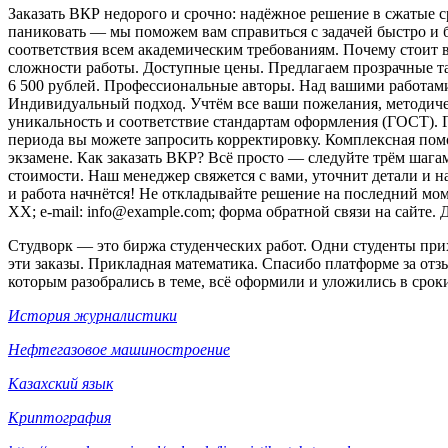
Заказать ВКР недорого и срочно: надёжное решение в сжатые 
паниковать — мы поможем вам справиться с задачей быстро и б
соответствия всем академическим требованиям. Почему стоит
сложности работы. Доступные цены. Предлагаем прозрачные та
6 500 рублей. Профессиональные авторы. Над вашими работам
Индивидуальный подход. Учтём все ваши пожелания, методичес
уникальность и соответствие стандартам оформления (ГОСТ). 
периода вы можете запросить корректировку. Комплексная по
экзамене. Как заказать ВКР? Всё просто — следуйте трём шагам:
стоимости. Наш менеджер свяжется с вами, уточнит детали и н
и работа начнётся! Не откладывайте решение на последний мом
XX; e‑mail: info@example.com; форма обратной связи на сайте
Студворк — это биржа студенческих работ. Одни студенты при
эти заказы. Прикладная математика. Спасибо платформе за отз
которым разобрались в теме, всё оформили и уложились в сроки
История журналистики
Нефтегазовое машиностроение
Казахский язык
Криптография