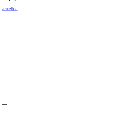
алгебра
—