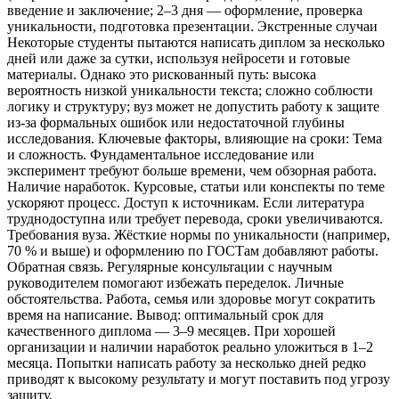
введение и заключение; 2–3 дня — оформление, проверка
уникальности, подготовка презентации. Экстренные случаи
Некоторые студенты пытаются написать диплом за несколько
дней или даже за сутки, используя нейросети и готовые
материалы. Однако это рискованный путь: высока
вероятность низкой уникальности текста; сложно соблюсти
логику и структуру; вуз может не допустить работу к защите
из‑за формальных ошибок или недостаточной глубины
исследования. Ключевые факторы, влияющие на сроки: Тема
и сложность. Фундаментальное исследование или
эксперимент требуют больше времени, чем обзорная работа.
Наличие наработок. Курсовые, статьи или конспекты по теме
ускоряют процесс. Доступ к источникам. Если литература
труднодоступна или требует перевода, сроки увеличиваются.
Требования вуза. Жёсткие нормы по уникальности (например,
70 % и выше) и оформлению по ГОСТам добавляют работы.
Обратная связь. Регулярные консультации с научным
руководителем помогают избежать переделок. Личные
обстоятельства. Работа, семья или здоровье могут сократить
время на написание. Вывод: оптимальный срок для
качественного диплома — 3–9 месяцев. При хорошей
организации и наличии наработок реально уложиться в 1–2
месяца. Попытки написать работу за несколько дней редко
приводят к высокому результату и могут поставить под угрозу
защиту.