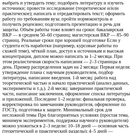
выбрать и утвердить тему; подобрать литературу и изучить
источники; провести исследование (теоретическое и/или
практическое); написать и отредактировать текст; оформить
работу по требованиям вуза; пройти нормоконтроль и
получить рецензию; подготовить презентацию и речь для
защиты. Объём работы тоже влияет на сроки: бакалаврская
ВКР — в среднем 50–60 страниц; магистерская ВКР — 85–90
страниц. Реальные сроки при хорошей подготовке Если у
студента есть наработки (например, курсовые работы по
схожей теме), чёткий план, доступ к источникам и высокая
концентрация, диплом можно написать за 1–2 месяца. При
этом реалистичная скорость написания — 2–3 страницы в
день. Пример распределения задач на 2 месяца: Первая неделя:
утверждение плана с научным руководителем, подбор
литературы, написание введения. 1‑й месяц: работа над
теоретической частью и начало практической (анализ данных,
эксперименты и т. д.). 2‑й месяц: завершение практической
части, написание заключения, оформление списка литературы
и приложений. Последние 1–2 недели: финальная проверка,
корректировка по замечаниям руководителя, оформление по
ГОСТу, подготовка к защите. Минимальный срок для
несложной темы При благоприятных условиях (простая тема,
минимум экспериментов, поддержка научного руководителя)
можно уложиться в 2–3 недели: 10–18 дней — основная часть
(теоретический и практический разделы); 4–5 дней —