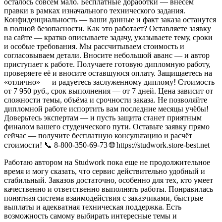
осталось совсем мало. Бесплатные доработки — внесём
правки в рамках изначального технического задания.
Конфиденциальность — ваши данные и факт заказа останутся
в полной безопасности. Как это работает? Оставляете заявку
на сайте — кратко описываете задачу, указываете тему, сроки
и особые требования. Мы рассчитываем стоимость и
согласовываем детали. Вносите небольшой аванс — и автор
приступает к работе. Получаете готовую дипломную работу,
проверяете её и вносите оставшуюся оплату. Защищаетесь на
«отлично» — и радуетесь заслуженному диплому! Стоимость
от 7 950 руб., срок выполнения — от 7 дней. Цена зависит от
сложности темы, объёма и срочности заказа. Не позволяйте
дипломной работе испортить вам последние месяцы учёбы!
Доверьтесь экспертам — и пусть защита станет приятным
финалом вашего студенческого пути. Оставьте заявку прямо
сейчас — получите бесплатную консультацию и расчёт
стоимости! 📞 8‑800‑350‑69‑73 🌐 https://studwork.store-best.net
Работаю автором на Studwork пока еще не продолжительное
время и могу сказать, что сервис действительно удобный и
стабильный. Заказов достаточно, особенно для тех, кто умеет
качественно и ответственно выполнять работы. Понравилась
понятная система взаимодействия с заказчиками, быстрые
выплаты и адекватная техническая поддержка. Есть
возможность самому выбирать интересные темы и