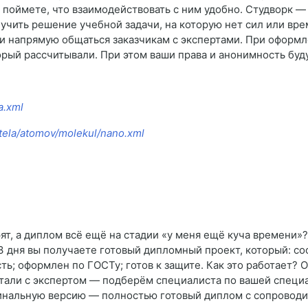
 поймете, что взаимодействовать с ним удобно. Студворк —
лучить решение учебной задачи, на которую нет сил или вре
и напрямую общаться заказчикам с экспертами. При оформл
оторый рассчитывали. При этом ваши права и анонимность б
a.xml
o-tela/atomov/molekul/nano.xml
рят, а диплом всё ещё на стадии «у меня ещё куча времени»
а 3 дня вы получаете готовый дипломный проект, который: с
ть; оформлен по ГОСТу; готов к защите. Как это работает? 
етали с экспертом — подберём специалиста по вашей специ
финальную версию — полностью готовый диплом с сопровод