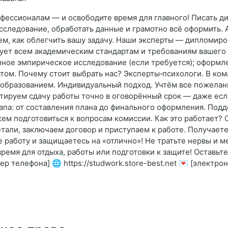
офессионалам — и освободите время для главного! Писать д
сследование, обработать данные и грамотно всё оформить. А
аем, как облегчить вашу задачу. Наши эксперты — дипломи
твует всем академическим стандартам и требованиям вашего
ное эмпирическое исследование (если требуется); оформлен
атом. Почему стоит выбрать нас? Эксперты‑психологи. В ко
образованием. Индивидуальный подход. Учтём все пожелан
тируем сдачу работы точно в оговорённый срок — даже есл
тапа: от составления плана до финального оформления. Под
м подготовиться к вопросам комиссии. Как это работает? О
тали, заключаем договор и приступаем к работе. Получаете
 работу и защищаетесь на «отлично»! Не тратьте нервы и 
ремя для отдыха, работы или подготовки к защите! Оставьте
р телефона] 🌐 https://studwork.store-best.net 💌 [электрон