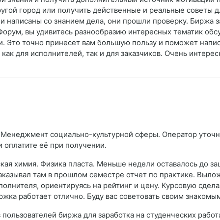
угой город или получить действенные и реальные советы для
и написаны со знанием дела, они прошли проверку. Биржа з
 Форум, вы удивитесь разнообразию интересных тематик обс
ки. Это точно принесет вам большую пользу и поможет напи
 как для исполнителей, так и для заказчиков. Очень интере
 Менеджмент социально-культурной сферы. Оператор уточни
и оплатите её при получении.
ая химия. Физика пласта. Меньше недели оставалось до за
заказывал там в прошлом семестре отчет по практике. Вылож
полнителя, ориентируясь на рейтинг и цену. Курсовую сдела
жка работает отлично. Буду вас советовать своим знакомым
 пользователей биржа для заработка на студенческих рабо