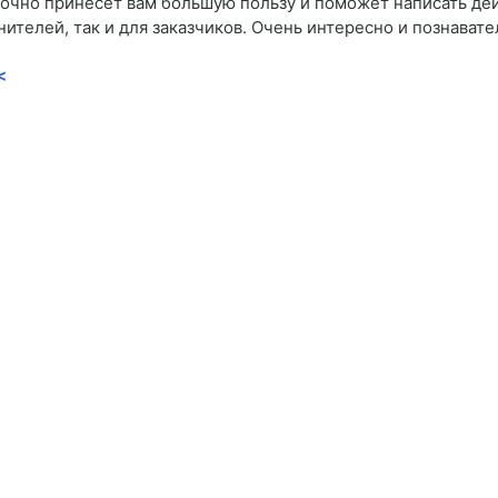
 точно принесет вам большую пользу и поможет написать д
лнителей, так и для заказчиков. Очень интересно и познават
<