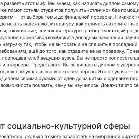
а развеять этот миф! Мы знаем, как написать диплом самому
же помог сотням студентов получить «отлично» без помощи
оритм — от выбора темы до финальной проверки. Никаких «
где искать надёжную литературу, как отличать авторитетные
вы, заключение, список литературы: разберём каждый разд
зучение нормативов и избежите досадных замечаний научно
нагрузку так, чтобы не выгорать и не спешить в последний
ребованиям, ещё до того, как отдадите её на проверку. Поч
 преподавателей ведущих вузов. Вы не просто копируете 
 и в карьере. Представьте: Вы защищаете диплом с уверенн
т, как вам удалось всё успеть без нервов. Это не удача — э
«Диплом своими руками: от идеи до защиты» и сделайте перв
 возможность показать, чему вы научились. Докажите это се
т социально-культурной сферы
зователей, сколько я смогу заработать на выбранной бирже