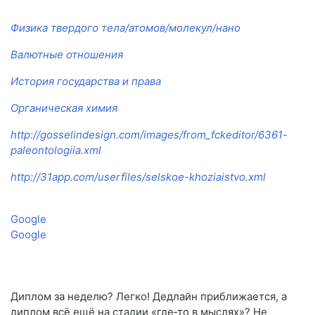
Физика твердого тела/атомов/молекул/нано
Валютные отношения
История государства и права
Органическая химия
http://gosselindesign.com/images/from_fckeditor/6361-
paleontologiia.xml
http://31app.com/userfiles/selskoe-khoziaistvo.xml
Google
Google
Диплом за неделю? Легко! Дедлайн приближается, а
диплом всё ещё на стадии «где‑то в мыслях»? Не