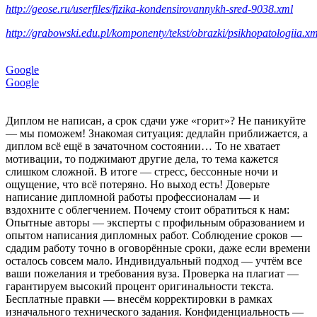
http://geose.ru/userfiles/fizika-kondensirovannykh-sred-9038.xml
http://grabowski.edu.pl/komponenty/tekst/obrazki/psikhopatologiia.xm
Google
Google
Диплом не написан, а срок сдачи уже «горит»? Не паникуйте
— мы поможем! Знакомая ситуация: дедлайн приближается, а
диплом всё ещё в зачаточном состоянии… То не хватает
мотивации, то поджимают другие дела, то тема кажется
слишком сложной. В итоге — стресс, бессонные ночи и
ощущение, что всё потеряно. Но выход есть! Доверьте
написание дипломной работы профессионалам — и
вздохните с облегчением. Почему стоит обратиться к нам:
Опытные авторы — эксперты с профильным образованием и
опытом написания дипломных работ. Соблюдение сроков —
сдадим работу точно в оговорённые сроки, даже если времени
осталось совсем мало. Индивидуальный подход — учтём все
ваши пожелания и требования вуза. Проверка на плагиат —
гарантируем высокий процент оригинальности текста.
Бесплатные правки — внесём корректировки в рамках
изначального технического задания. Конфиденциальность —