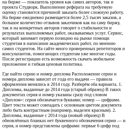
на бирже — показатель уровня как самих авторов, так и
проекта Студворк. Выполнение реферата на требуемую
оценку становится причиной заказать более сложную работу.
На бирже ежедневно размещается более 2,5 тысяч заказов, а
большое количество отзывов заказчиков как на саму биржу,
так и на конкретных авторов говорит о стабильности и
результатах выполняемых работ, оказываемых услуг. Сервис,
который занимает первую позицию на рынке помощи
студентам в написании академических работ, по мнению
самих студентов. На сайте много проверенных репетиторов и
консультантов, помогающих студентам уже многие годы.
После регистрации есть возможность скачать мобильное
приложение и гибкая ценовая политика.
Где найти серию и номер диплома Расположение серии и
номера диплома зависит от года его выдачи — правила
оформления менялись в 2014 году. Разберём оба варианта. 1.
Дипломы, выданные до 2014 года (старый образец) В таких
документах серия и номер указаны сразу под словом
«Диплом»: серия обозначается буквами; номер — цифрами.
Цвет текста может совпадать с основным цветом документа
либо быть контрастным (например, выделен красным). 2.
Дипломы, выданные с 2014 года (новый образец) В
обновлённых бланках нет буквенного обозначения серии — и
серия, и номер представлены цифрами: первые 6 цифр под