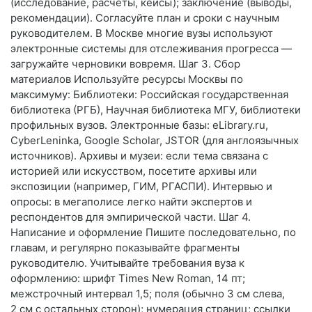
(исследование, расчёты, кейсы); заключение (выводы,
рекомендации). Согласуйте план и сроки с научным
руководителем. В Москве многие вузы используют
электронные системы для отслеживания прогресса —
загружайте черновики вовремя. Шаг 3. Сбор
материалов Используйте ресурсы Москвы по
максимуму: Библиотеки: Российская государственная
библиотека (РГБ), Научная библиотека МГУ, библиотеки
профильных вузов. Электронные базы: eLibrary.ru,
CyberLeninka, Google Scholar, JSTOR (для англоязычных
источников). Архивы и музеи: если тема связана с
историей или искусством, посетите архивы или
экспозиции (например, ГИМ, РГАСПИ). Интервью и
опросы: в мегаполисе легко найти экспертов и
респондентов для эмпирической части. Шаг 4.
Написание и оформление Пишите последовательно, по
главам, и регулярно показывайте фрагменты
руководителю. Учитывайте требования вуза к
оформлению: шрифт Times New Roman, 14 пт;
межстрочный интервал 1,5; поля (обычно 3 см слева,
2 см с остальных сторон); нумерация страниц; ссылки