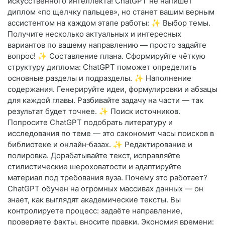
искусственного интеллекта! ChatGPT не напишет
диплом «по щелчку пальцев», но станет вашим верным
ассистентом на каждом этапе работы: ✨ Выбор темы.
Получите несколько актуальных и интересных
вариантов по вашему направлению — просто задайте
вопрос! ✨ Составление плана. Сформируйте чёткую
структуру диплома: ChatGPT поможет определить
основные разделы и подразделы. ✨ Наполнение
содержания. Генерируйте идеи, формулировки и абзацы
для каждой главы. Разбивайте задачу на части — так
результат будет точнее. ✨ Поиск источников.
Попросите ChatGPT подобрать литературу и
исследования по теме — это сэкономит часы поисков в
библиотеке и онлайн‑базах. ✨ Редактирование и
полировка. Дорабатывайте текст, исправляйте
стилистические шероховатости и адаптируйте
материал под требования вуза. Почему это работает?
ChatGPT обучен на огромных массивах данных — он
знает, как выглядят академические тексты. Вы
контролируете процесс: задаёте направление,
проверяете факты, вносите правки. Экономия времени: