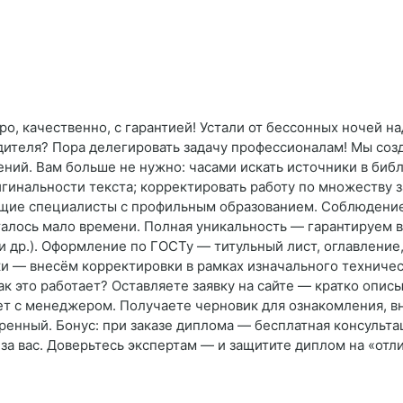
ро, качественно, с гарантией! Устали от бессонных ночей н
одителя? Пора делегировать задачу профессионалам! Мы со
ний. Вам больше не нужно: часами искать источники в библ
игинальности текста; корректировать работу по множеству
ющие специалисты с профильным образованием. Соблюдение
талось мало времени. Полная уникальность — гарантируем 
и др.). Оформление по ГОСТу — титульный лист, оглавление
ки — внесём корректировки в рамках изначального техниче
Как это работает? Оставляете заявку на сайте — кратко опис
т с менеджером. Получаете черновик для ознакомления, в
нный. Бонус: при заказе диплома — бесплатная консультаци
за вас. Доверьтесь экспертам — и защитите диплом на «отли