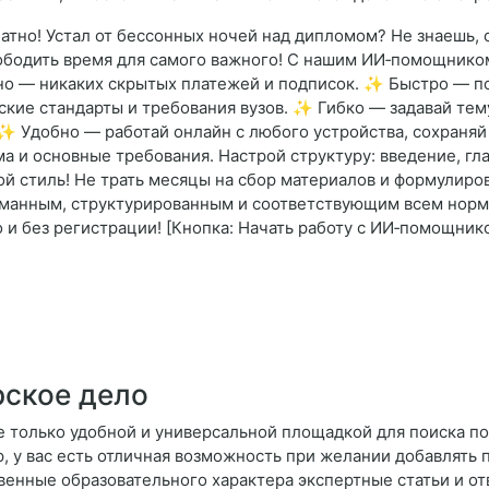
атно! Устал от бессонных ночей над дипломом? Не знаешь, с
ободить время для самого важного! С нашим ИИ‑помощнико
о — никаких скрытых платежей и подписок. ✨ Быстро — по
ие стандарты и требования вузов. ✨ Гибко — задавай тему
✨ Удобно — работай онлайн с любого устройства, сохраняй 
ма и основные требования. Настрой структуру: введение, гл
ой стиль! Не трать месяцы на сбор материалов и формулиро
манным, структурированным и соответствующим всем норма
и без регистрации! [Кнопка: Начать работу с ИИ‑помощнико
рское дело
е только удобной и универсальной площадкой для поиска п
 у вас есть отличная возможность при желании добавлять 
твенные образовательного характера экспертные статьи и о