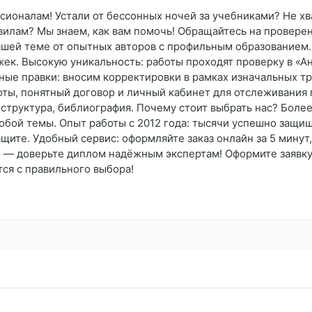
ионалам! Устали от бессонных ночей за учебниками? Не хв
вилам? Мы знаем, как вам помочь! Обращайтесь на провере
ашей теме от опытных авторов с профильным образованием.
ек. Высокую уникальность: работы проходят проверку в «А
тные правки: вносим корректировки в рамках изначальных т
оты, понятный договор и личный кабинет для отслеживания
структура, библиография. Почему стоит выбрать нас? Более
бой темы. Опыт работы с 2012 года: тысячи успешно защищ
ащите. Удобный сервис: оформляйте заказ онлайн за 5 минут
й — доверьте диплом надёжным экспертам! Оформите заявку 
ся с правильного выбора!