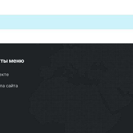
кты меню
екте
ла сайта