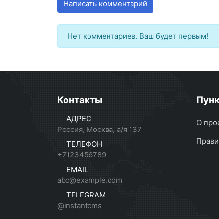
Написать комментарий
Нет комментариев. Ваш будет первым!
Контакты
Пун
АДРЕС
О про
Россия, Москва, а/я 137
Прави
ТЕЛЕФОН
+7123456789
EMAIL
abc@example.com
TELEGRAM
@instantcms