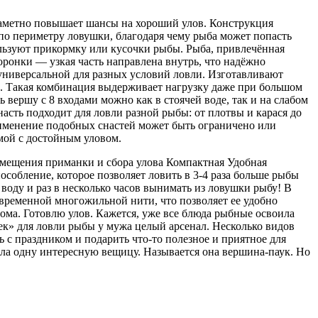
 заметно повышает шансы на хороший улов. Конструкция
по периметру ловушки, благодаря чему рыба может попасть
ользуют прикормку или кусочки рыбы. Рыба, привлечённая
оронки — узкая часть направлена внутрь, что надёжно
 универсальной для разных условий ловли. Изготавливают
и. Такая комбинация выдерживает нагрузку даже при большом
 вершу с 8 входами можно как в стоячей воде, так и на слабом
насть подходит для ловли разной рыбы: от плотвы и карася до
рименение подобных снастей может быть ограничено или
мой с достойным уловом.
мещения приманки и сбора улова Компактная Удобная
собление, которое позволяет ловить в 3-4 раза больше рыбы
 воду и раз в несколько часов вынимать из ловушки рыбу! В
овременной многожильной нити, что позволяет ее удобно
 дома. Готовлю улов. Кажется, уже все блюда рыбные освоила
очек» для ловли рыбы у мужа целый арсенал. Несколько видов
 с праздником и подарить что-то полезное и приятное для
ашла одну интересную вещицу. Называется она вершина-паук. Но