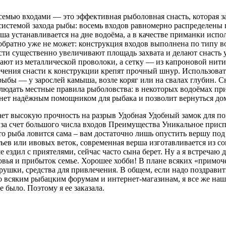
осемью входами — это эффективная рыболовная снасть, которая
системой захода рыбы: восемь входов равномерно распределены 
ша устанавливается на дне водоёма, а в качестве приманки исп
 обратно уже не может: конструкция входов выполнена по типу в
сти существенно увеличивают площадь захвата и делают снасть
лают из металлической проволоки, а сетку — из капроновой нит
лечения снасти к конструкции крепят прочный шнур. Использовать
рыбы — у зарослей камыша, возле коряг или на свалах глубин. С
блюдать местные правила рыболовства: в некоторых водоёмах п
анет надёжным помощником для рыбака и позволит вернуться до
т высокую прочность на разрыв Удобная Удобный замок для по
за счет большого числа входов Преимущества Уникальное приспо
то рыба ловится сама – вам достаточно лишь опустить вершу под
ьев или ивовых веток, современная верша изготавливается из с
е ездил с приятелями, сейчас часто сына берет. Ну а я встречаю
доровья и прибыток семье. Хорошее хобби! В плане всяких «прим
рушки, средства для привлечения. В общем, если надо поздравить
в по всяким рыбацким форумам и интернет-магазинам, я все же н
 было. Поэтому я ее заказала.