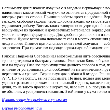
Верша-паук для рыбалки: ловушка с 8 входами Верша-паук с в
напоминает классический «паук», но отличается продуманной 
внутрь с разных сторон. Принцип работы прост и надёжен. Вер
запахом, свободно заходит через широкие входы, но выбраться
удерживает добычу. Восемь таких «ловушек» внутри одной сна
вершу-паука из прочных и долговечных материалов: каркас де
улове и не теряет форму в воде. Для удобства установки и изв
течении. Лучше всего она показывает себя в местах скопления 
леща и линя. Главное при использовании такой ловушки — со
запрещено. При грамотном подходе верша-паук с 8 входами ст
Плюсы: Надежная Современная многожильная нить обеспечивае
транспортировка и быстрая установка Уловистая Большой улов 
чем на удочку. Главное преимущество данного способа в том, ч
отличие от устаревших приспособлений из металлических прут
перевозить и хранить. Верша паук для рыбалки 8 входов. Раньш
????.. Но я не ропщу, вы не подумайте. Не пьет, польза для з
удочек с разными крючками, специальный садочек, какие-то иг
души, то не так-то просто и выбрать то, чего нет. Но, погуля
не обычная, а усоврешенствованная. Этой вещи у мужа точно не
Купить вершу для рыбалки с крыльями
Верша рыболовная паук