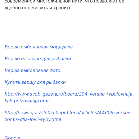
современной многожильной нити, что позволяет ее
удобно перевозить и хранить.
Верша рыболовная мордушка
Верши на озоне для рыбалки
Верша рыболовная фото
Купить вершу для рыбалки
http://www.svob-gazeta.ru/board/294-versha-rybolovnaja-
kak-polzovatsja.html
http://news.gorvetstan.beget.tech/articles/44606-vershi-
zontik-dlja-lovli-ryby.html
Google