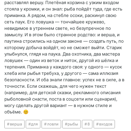
расставлял вершу. Плетёная корзина с узким входом
стояла у кромки, и он знал: рыба пойдёт туда, где есть
приманка. А рядом, на стебле осоки, раскинул свою
сеть паук. Его ловушка — тончайшее кружево,
невидимое в утреннем свете, но безупречное по
замыслу. И в этом было странное родство: и верша, и
паутина строились на одном законе — создать путь, по
которому добыча войдёт, но не сможет выйти. Старик
улыбнулся, глядя на паука. Два охотника, два мастера
ловушек — один из веток и ниток, другой из шёлка и
терпения. Приманка у каждого своя: у одного — кусок
хлеба или рыбья требуха, у другого — сама иллюзия
безопасности. И оба знали главное: успех не в силе, а в
точности. Если скажешь, для чего нужен текст
(например, для детской сказки, рекламного описания
рыболовной снасти, поста в соцсети или сценария),
могу сделать другой вариант — в нужном стиле и
объёме. 😊
верша
для
ловли
рыбы
8
входов