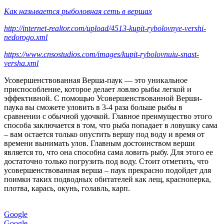
Как называется рыболовная сеть в вершах
http://internet-realtor.com/upload/4513-kupit-rybolovnye-vershi-
nedorogo.xml
https://www.cnsostudios.com/images/kupit-rybolovnuiu-snast-
versha.xml
Усовершенствованная Верша-паук — это уникальное
приспособление, которое делает ловлю рыбы легкой и
эффективной. С помощью Усовершенствованной Верши-
паука вы сможете уловить в 3-4 раза больше рыбы в
сравнении с обычной удочкой. Главное преимущество этого
способа заключается в том, что рыба попадает в ловушку сама
– вам остается только опустить вершу под воду и время от
времени вынимать улов. Главным достоинством верши
является то, что она способна сама ловить рыбу. Для этого ее
достаточно только погрузить под воду. Стоит отметить, что
усовершенствованная верша – паук прекрасно подойдет для
поимки таких подводных обитателей как лещ, красноперка,
плотва, карась, окунь, голавль, карп.
Google
Google