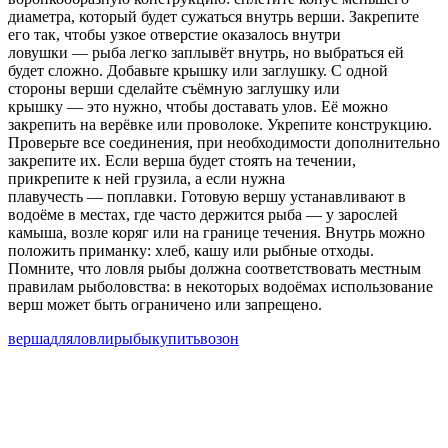
диаметра, который будет сужаться внутрь верши. Закрепите
его так, чтобы узкое отверстие оказалось внутри
ловушки — рыба легко заплывёт внутрь, но выбраться ей
будет сложно. Добавьте крышку или заглушку. С одной
стороны верши сделайте съёмную заглушку или
крышку — это нужно, чтобы доставать улов. Её можно
закрепить на верёвке или проволоке. Укрепите конструкцию.
Проверьте все соединения, при необходимости дополнительно
закрепите их. Если верша будет стоять на течении,
прикрепите к ней грузила, а если нужна
плавучесть — поплавки. Готовую вершу устанавливают в
водоёме в местах, где часто держится рыба — у зарослей
камыша, возле коряг или на границе течения. Внутрь можно
положить приманку: хлеб, кашу или рыбные отходы.
Помните, что ловля рыбы должна соответствовать местным
правилам рыболовства: в некоторых водоёмах использование
верш может быть ограничено или запрещено.
верша
для
ловли
рыбы
купить
в
озон