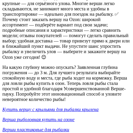
крупные — для серьёзного улова. Многие верши легко
складываются, не занимают много места и удобны в
транспортировке — идеально для поездок на рыбалку. ✅
Почему стоит заказать вершу на Ozon: широкий
ассортимент — подберёте вариант под свои задачи;
подробные описания и характеристики — легко сравнить
модели; отзывы покупателей — помогут сделать правильный
выбор; удобная доставка — товар привезут прямо к двери или
в ближайший пункт выдачи. Не упустите шанс упростить
рыбалку и увеличить улов — выберите и закажите вершу на
Ozon уже сегодня! 😊
На какую глубину можно опускать? Заявленная глубина
погружения — до 3 м. Для лучшего результата выбирайте
спокойную воду и места, где рыба ходит на кормежку. Верша
для ловли рыбы купить в озон. Теперь ловля рыбы стала
простой и удобной благодаря Усовершенствованной Верше-
пауку. Попробуйте этот инновационный способ и уловите
невероятное количество рыбы!
Купить вершу с крыльями для рыбалки крылена
Верша рыболовная купить на озоне
Верши пластиковые для рыбалки