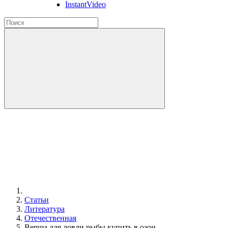
InstantVideo
Статьи
Литература
Отечественная
Верша для ловли рыбы купить в озон