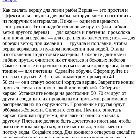
Как сделать вершу для ловли рыбы Верша — это простая и
эффективная ловушка для рыбы, которую можно изготовить
из подручных материалов. Ниже — один из вариантов
конструкции. Что понадобится ивовые прутья (или гибкие
ветки другого дерева) — для каркаса и плетения; проволока
или прочная верёвка — для скрепления элементов; нож — для
обрезки веток; при желании — грузила и поплавки, чтобы
верша держалась в нужном положении под водой. Этапы
изготовления Подготовьте материал. Соберите длинные и
гибкие прутья, очистите их от листьев и боковых побегов.
Самые толстые и прочные прутья оставьте для каркаса, более
тонкие — для плетения. Сделайте обручи. Сформируйте из
толстых прутьев 2–3 кольца диаметром примерно 40–
50 см — они станут основой корпуса верши. Закрепите концы
прутьев, связав их проволокой или верёвкой. Соберите
каркас. Установите кольца на расстоянии 50–70 см друг от
друга и соедините их продольными прутьями, равномерно
распределяя их по окружности. Продольные прутья будут
рёбрами жёсткости. Сплетите стенки. Начните оплетать
каркас тонкими прутьями, двигаясь от одного кольца к
другому. Плетение должно быть достаточно плотным, чтобы
рыба не могла выбраться, но не настолько, чтобы мешать
потоку воды. Создайте вход. Для входного отверстия сделайте
воронкообразную конструкцию: сплетите конус меньшего