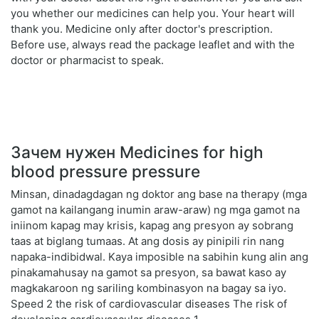
you whether our medicines can help you. Your heart will
thank you. Medicine only after doctor's prescription.
Before use, always read the package leaflet and with the
doctor or pharmacist to speak.
Зачем нужен Medicines for high
blood pressure pressure
Minsan, dinadagdagan ng doktor ang base na therapy (mga
gamot na kailangang inumin araw-araw) ng mga gamot na
iniinom kapag may krisis, kapag ang presyon ay sobrang
taas at biglang tumaas. At ang dosis ay pinipili rin nang
napaka-indibidwal. Kaya imposible na sabihin kung alin ang
pinakamahusay na gamot sa presyon, sa bawat kaso ay
magkakaroon ng sariling kombinasyon na bagay sa iyo.
Speed 2 the risk of cardiovascular diseases The risk of