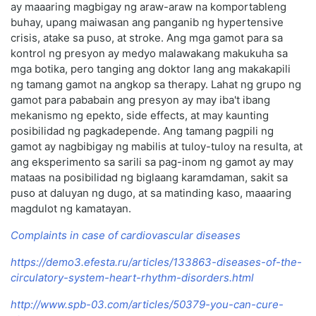
ay maaaring magbigay ng araw-araw na komportableng
buhay, upang maiwasan ang panganib ng hypertensive
crisis, atake sa puso, at stroke. Ang mga gamot para sa
kontrol ng presyon ay medyo malawakang makukuha sa
mga botika, pero tanging ang doktor lang ang makakapili
ng tamang gamot na angkop sa therapy. Lahat ng grupo ng
gamot para pababain ang presyon ay may iba't ibang
mekanismo ng epekto, side effects, at may kaunting
posibilidad ng pagkadepende. Ang tamang pagpili ng
gamot ay nagbibigay ng mabilis at tuloy-tuloy na resulta, at
ang eksperimento sa sarili sa pag-inom ng gamot ay may
mataas na posibilidad ng biglaang karamdaman, sakit sa
puso at daluyan ng dugo, at sa matinding kaso, maaaring
magdulot ng kamatayan.
Complaints in case of cardiovascular diseases
https://demo3.efesta.ru/articles/133863-diseases-of-the-
circulatory-system-heart-rhythm-disorders.html
http://www.spb-03.com/articles/50379-you-can-cure-