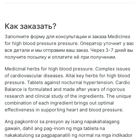
Как заказать?
Заполните форму для консультации и заказа Medicines
for high blood pressure pressure. Оператор уточнит у вас
все детали и мы отправим ваш заказ. Через 3-7 дней вы
получите посылку и оплатите её при получении.
Medicinal herbs for high blood pressure. Complex issues
of cardiovascular diseases. Altai key herbs for high blood
pressure. Tablets against nocturnal hypertension. Cardio
Balance is formulated and made after years of rigorous
research and clinical study of the ingredients. The unique
combination of each ingredient brings out optimal
effectiveness in supporting heart and blood pressure.
Ang pagkontrol sa presyon ay isang napakahalagang
gawain, dahil ang pag-inom ng mga tableta na
nakakatulong sa pagpapanatili ng normal na mga indikador