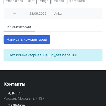
medicines
for
high
blood
pressure
—
28.06.2026
Anka
Комментарии
Написать комментарий
Нет комментариев. Ваш будет первым!
Контакты
АДРЕС
Россия, Москва, а/я 137
ТЕЛЕФОН