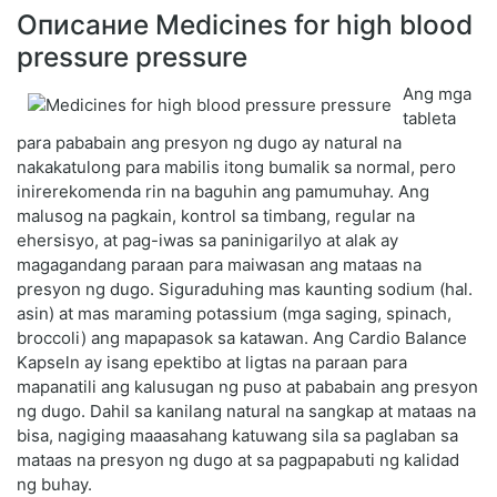
Описание Medicines for high blood
pressure pressure
Ang mga
tableta
para pababain ang presyon ng dugo ay natural na
nakakatulong para mabilis itong bumalik sa normal, pero
inirerekomenda rin na baguhin ang pamumuhay. Ang
malusog na pagkain, kontrol sa timbang, regular na
ehersisyo, at pag-iwas sa paninigarilyo at alak ay
magagandang paraan para maiwasan ang mataas na
presyon ng dugo. Siguraduhing mas kaunting sodium (hal.
asin) at mas maraming potassium (mga saging, spinach,
broccoli) ang mapapasok sa katawan. Ang Cardio Balance
Kapseln ay isang epektibo at ligtas na paraan para
mapanatili ang kalusugan ng puso at pababain ang presyon
ng dugo. Dahil sa kanilang natural na sangkap at mataas na
bisa, nagiging maaasahang katuwang sila sa paglaban sa
mataas na presyon ng dugo at sa pagpapabuti ng kalidad
ng buhay.