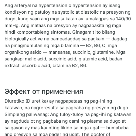
Ang arteryal na hypertension o hypertension ay isang
kondisyon ng patuloy na systolic at diastolic na presyon ng
dugo, kung saan ang mga sukatan ay lumalagpas sa 140/90
mmHg. Ang mataas na presyon ay nagpapakita ng mga
hindi komportableng sintomas. Ginagamit ito bilang
biologically active na pampadagdag sa pagkain — dagdag
na pinagmumulan ng mga bitamina — B2, B6, C, mga
organikong asido — mansanas, succinic, glutamine. Mga
sangkap: malic acid, succinic acid, glutamic acid, badan
extract, ascorbic acid, bitamina B2, B6.
Эффект от применения
Diuretiko (Diuretika) ay nagpapataas ng pag-ihi ng
katawan, na nagreresulta sa pagbaba ng presyon ng dugo.
Simpleng paliwanag: Ang tuloy-tuloy na pag-ihi ng katawan
ay nagdudulot ng pagbaba ng dami ng plasma sa dugo at
sa gayon ay mas kaunting likido sa mga ugat — bumababa
ang presyon sa mga pader ng ugat. The doctor of