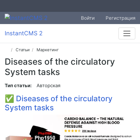
Войти
Регистрация
InstantCMS 2
Статьи
Маркетинг
Diseases of the circulatory
System tasks
Тип статьи:
Авторская
✅
Diseases of the circulatory
System tasks