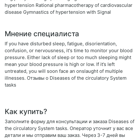
hypertension Rational pharmacotherapy of cardiovascular
disease Gymnastics of hypertension with Signal
Мнение специалиста
If you have disturbed sleep, fatigue, disorientation,
confusion, or nervousness, it's time to monitor your blood
pressure. Either lack of sleep or too much sleeping might
mean your blood pressure is high or low. If it’s left
untreated, you will soon face an onslaught of multiple
illnesses. Отзывы о Diseases of the circulatory System
tasks
Как купить?
Заполните форму для консультации и заказа Diseases of
the circulatory System tasks. Оператор уточнит у вас все
детали и мы отправим ваш заказ. Через 3-7 дней вы