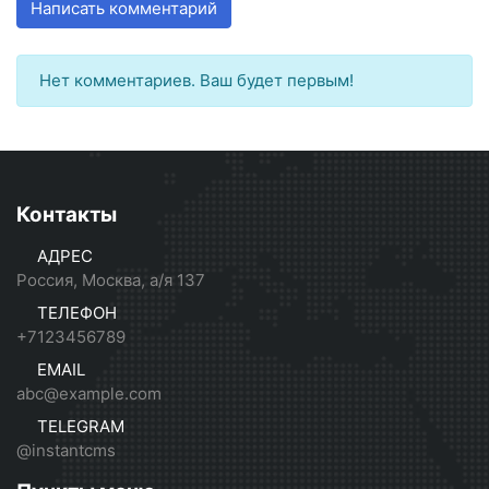
Написать комментарий
Нет комментариев. Ваш будет первым!
Контакты
АДРЕС
Россия, Москва, а/я 137
ТЕЛЕФОН
+7123456789
EMAIL
abc@example.com
TELEGRAM
@instantcms