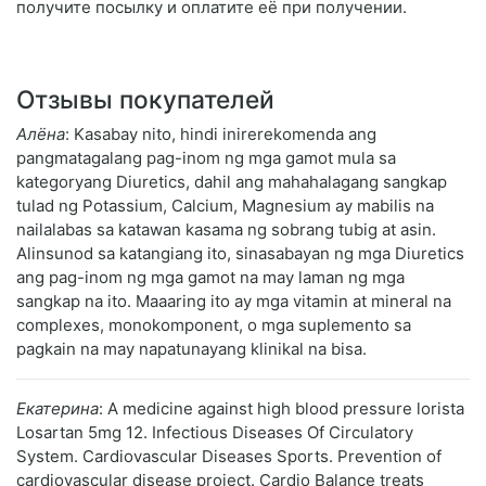
получите посылку и оплатите её при получении.
Отзывы покупателей
Алёна
: Kasabay nito, hindi inirerekomenda ang
pangmatagalang pag-inom ng mga gamot mula sa
kategoryang Diuretics, dahil ang mahahalagang sangkap
tulad ng Potassium, Calcium, Magnesium ay mabilis na
nailalabas sa katawan kasama ng sobrang tubig at asin.
Alinsunod sa katangiang ito, sinasabayan ng mga Diuretics
ang pag-inom ng mga gamot na may laman ng mga
sangkap na ito. Maaaring ito ay mga vitamin at mineral na
complexes, monokomponent, o mga suplemento sa
pagkain na may napatunayang klinikal na bisa.
Екатерина
: A medicine against high blood pressure lorista
Losartan 5mg 12. Infectious Diseases Of Circulatory
System. Cardiovascular Diseases Sports. Prevention of
cardiovascular disease project. Cardio Balance treats