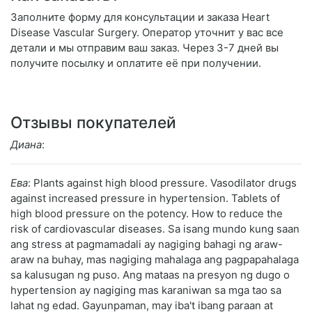
Заполните форму для консультации и заказа Heart
Disease Vascular Surgery. Оператор уточнит у вас все
детали и мы отправим ваш заказ. Через 3-7 дней вы
получите посылку и оплатите её при получении.
Отзывы покупателей
Диана
:
Ева
: Plants against high blood pressure. Vasodilator drugs
against increased pressure in hypertension. Tablets of
high blood pressure on the potency. How to reduce the
risk of cardiovascular diseases. Sa isang mundo kung saan
ang stress at pagmamadali ay nagiging bahagi ng araw-
araw na buhay, mas nagiging mahalaga ang pagpapahalaga
sa kalusugan ng puso. Ang mataas na presyon ng dugo o
hypertension ay nagiging mas karaniwan sa mga tao sa
lahat ng edad. Gayunpaman, may iba't ibang paraan at