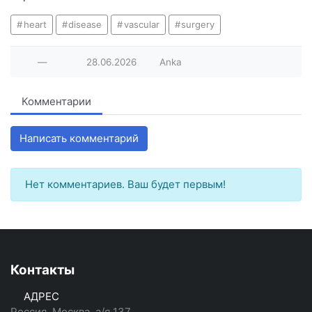
heart
disease
vascular
surgery
—
28.06.2026
Anka
Комментарии
Написать комментарий
Нет комментариев. Ваш будет первым!
Контакты
АДРЕС
Россия, Москва, а/я 137