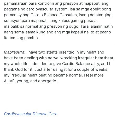
pamamaraan para kontrolin ang presyon at mapabuti ang
paggana ng cardiovascular system. Isa sa mga epektibong
paraan ay ang Cardio Balance Capsules, isang natatanging
solusyon para mapanatili ang kalusugan ng puso at
maibalik sa normal ang presyon ng dugo. Tara, alamin natin
nang sama-sama kung ano ang mga kapsul na ito at paano
ito tamang gamitin.
Маргарита
: I have two stents inserted in my heart and
have been dealing with nerve-wracking irregular heartbeat
my whole life. I decided to give Cardio Balance a try, and I
thank God for it! Just after using it for a couple of weeks,
my irregular heart beating became normal. I feel more
ALIVE, young, and energetic.
Cardiovascular Disease Care