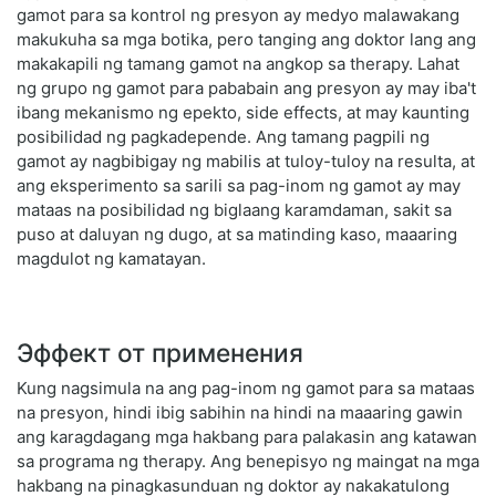
gamot para sa kontrol ng presyon ay medyo malawakang
makukuha sa mga botika, pero tanging ang doktor lang ang
makakapili ng tamang gamot na angkop sa therapy. Lahat
ng grupo ng gamot para pababain ang presyon ay may iba't
ibang mekanismo ng epekto, side effects, at may kaunting
posibilidad ng pagkadepende. Ang tamang pagpili ng
gamot ay nagbibigay ng mabilis at tuloy-tuloy na resulta, at
ang eksperimento sa sarili sa pag-inom ng gamot ay may
mataas na posibilidad ng biglaang karamdaman, sakit sa
puso at daluyan ng dugo, at sa matinding kaso, maaaring
magdulot ng kamatayan.
Эффект от применения
Kung nagsimula na ang pag-inom ng gamot para sa mataas
na presyon, hindi ibig sabihin na hindi na maaaring gawin
ang karagdagang mga hakbang para palakasin ang katawan
sa programa ng therapy. Ang benepisyo ng maingat na mga
hakbang na pinagkasunduan ng doktor ay nakakatulong