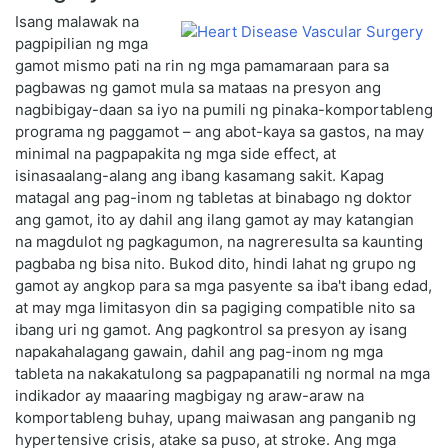
Isang malawak na
pagpipilian ng mga
gamot mismo pati na rin ng mga pamamaraan para sa
pagbawas ng gamot mula sa mataas na presyon ang
nagbibigay-daan sa iyo na pumili ng pinaka-komportableng
programa ng paggamot – ang abot-kaya sa gastos, na may
minimal na pagpapakita ng mga side effect, at
isinasaalang-alang ang ibang kasamang sakit. Kapag
matagal ang pag-inom ng tabletas at binabago ng doktor
ang gamot, ito ay dahil ang ilang gamot ay may katangian
na magdulot ng pagkagumon, na nagreresulta sa kaunting
pagbaba ng bisa nito. Bukod dito, hindi lahat ng grupo ng
gamot ay angkop para sa mga pasyente sa iba't ibang edad,
at may mga limitasyon din sa pagiging compatible nito sa
ibang uri ng gamot. Ang pagkontrol sa presyon ay isang
napakahalagang gawain, dahil ang pag-inom ng mga
tableta na nakakatulong sa pagpapanatili ng normal na mga
indikador ay maaaring magbigay ng araw-araw na
komportableng buhay, upang maiwasan ang panganib ng
hypertensive crisis, atake sa puso, at stroke. Ang mga