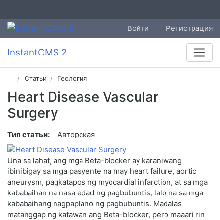
Войти
Регистрация
InstantCMS 2
Статьи
Геология
Heart Disease Vascular
Surgery
Тип статьи:
Авторская
Una sa lahat, ang mga Beta-blocker ay karaniwang
ibinibigay sa mga pasyente na may heart failure, aortic
aneurysm, pagkatapos ng myocardial infarction, at sa mga
kababaihan na nasa edad ng pagbubuntis, lalo na sa mga
kababaihang nagpaplano ng pagbubuntis. Madalas
matanggap ng katawan ang Beta-blocker, pero maaari rin