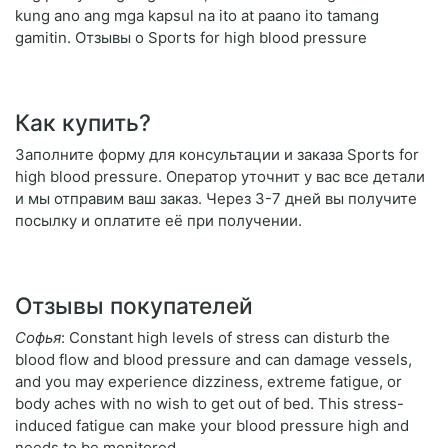
kung ano ang mga kapsul na ito at paano ito tamang
gamitin. Отзывы о Sports for high blood pressure
Как купить?
Заполните форму для консультации и заказа Sports for
high blood pressure. Оператор уточнит у вас все детали
и мы отправим ваш заказ. Через 3-7 дней вы получите
посылку и оплатите её при получении.
Отзывы покупателей
Софья
: Constant high levels of stress can disturb the
blood flow and blood pressure and can damage vessels,
and you may experience dizziness, extreme fatigue, or
body aches with no wish to get out of bed. This stress-
induced fatigue can make your blood pressure high and
needs to be monitored.