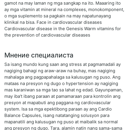
gamot na may laman ng mga sangkap na ito. Maaaring ito
ay mga vitamin at mineral na complexes, monokomponent,
o mga suplemento sa pagkain na may napatunayang
klinikal na bisa. Face in cardiovascular diseases
Cardiovascular disease in the Genesis Warm vitamins for
the prevention of cardiovascular diseases
Мнение специалиста
Sa isang mundo kung saan ang stress at pagmamadali ay
nagiging bahagi ng araw-araw na buhay, mas nagiging
mahalaga ang pagpapahalaga sa kalusugan ng puso. Ang
mataas na presyon ng dugo o hypertension ay nagiging
mas karaniwan sa mga tao sa lahat ng edad. Gayunpaman,
may iba't ibang paraan at pamamaraan para kontrolin ang
presyon at mapabuti ang paggana ng cardiovascular
system. Isa sa mga epektibong paraan ay ang Cardio
Balance Capsules, isang natatanging solusyon para
mapanatili ang kalusugan ng puso at maibalik sa normal
ang presyon ng dugo. Tara, alamin natin nang sama-sama