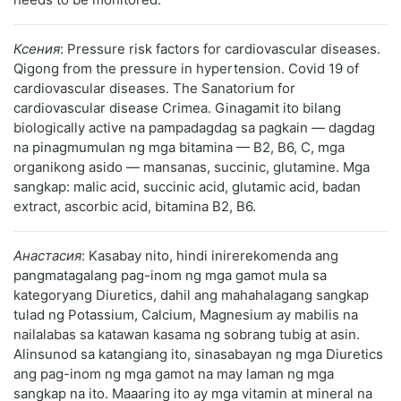
Ксения
: Pressure risk factors for cardiovascular diseases.
Qigong from the pressure in hypertension. Covid 19 of
cardiovascular diseases. The Sanatorium for
cardiovascular disease Crimea. Ginagamit ito bilang
biologically active na pampadagdag sa pagkain — dagdag
na pinagmumulan ng mga bitamina — B2, B6, C, mga
organikong asido — mansanas, succinic, glutamine. Mga
sangkap: malic acid, succinic acid, glutamic acid, badan
extract, ascorbic acid, bitamina B2, B6.
Анастасия
: Kasabay nito, hindi inirerekomenda ang
pangmatagalang pag-inom ng mga gamot mula sa
kategoryang Diuretics, dahil ang mahahalagang sangkap
tulad ng Potassium, Calcium, Magnesium ay mabilis na
nailalabas sa katawan kasama ng sobrang tubig at asin.
Alinsunod sa katangiang ito, sinasabayan ng mga Diuretics
ang pag-inom ng mga gamot na may laman ng mga
sangkap na ito. Maaaring ito ay mga vitamin at mineral na