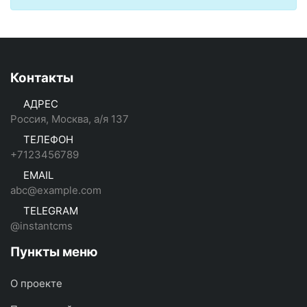
Контакты
АДРЕС
Россия, Москва, а/я 137
ТЕЛЕФОН
+7123456789
EMAIL
abc@example.com
TELEGRAM
@instantcms
Пункты меню
О проекте