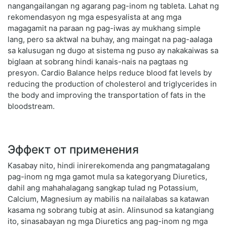
nangangailangan ng agarang pag-inom ng tableta. Lahat ng
rekomendasyon ng mga espesyalista at ang mga
magagamit na paraan ng pag-iwas ay mukhang simple
lang, pero sa aktwal na buhay, ang maingat na pag-aalaga
sa kalusugan ng dugo at sistema ng puso ay nakakaiwas sa
biglaan at sobrang hindi kanais-nais na pagtaas ng
presyon. Cardio Balance helps reduce blood fat levels by
reducing the production of cholesterol and triglycerides in
the body and improving the transportation of fats in the
bloodstream.
Эффект от применения
Kasabay nito, hindi inirerekomenda ang pangmatagalang
pag-inom ng mga gamot mula sa kategoryang Diuretics,
dahil ang mahahalagang sangkap tulad ng Potassium,
Calcium, Magnesium ay mabilis na nailalabas sa katawan
kasama ng sobrang tubig at asin. Alinsunod sa katangiang
ito, sinasabayan ng mga Diuretics ang pag-inom ng mga