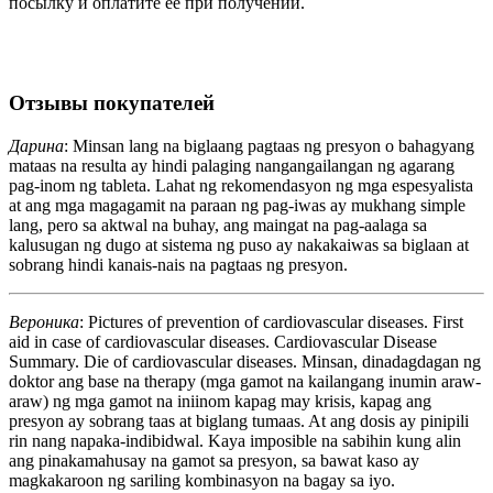
посылку и оплатите её при получении.
Отзывы покупателей
Дарина
: Minsan lang na biglaang pagtaas ng presyon o bahagyang
mataas na resulta ay hindi palaging nangangailangan ng agarang
pag-inom ng tableta. Lahat ng rekomendasyon ng mga espesyalista
at ang mga magagamit na paraan ng pag-iwas ay mukhang simple
lang, pero sa aktwal na buhay, ang maingat na pag-aalaga sa
kalusugan ng dugo at sistema ng puso ay nakakaiwas sa biglaan at
sobrang hindi kanais-nais na pagtaas ng presyon.
Вероника
: Pictures of prevention of cardiovascular diseases. First
aid in case of cardiovascular diseases. Cardiovascular Disease
Summary. Die of cardiovascular diseases. Minsan, dinadagdagan ng
doktor ang base na therapy (mga gamot na kailangang inumin araw-
araw) ng mga gamot na iniinom kapag may krisis, kapag ang
presyon ay sobrang taas at biglang tumaas. At ang dosis ay pinipili
rin nang napaka-indibidwal. Kaya imposible na sabihin kung alin
ang pinakamahusay na gamot sa presyon, sa bawat kaso ay
magkakaroon ng sariling kombinasyon na bagay sa iyo.