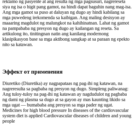
reklamo ng pasyente at ang resulta ng mga pagsusuri, nagrereseta
siya ng isa o higit pang gamot, na hindi dapat baguhin nang mag-isa.
Ang mga gamot sa puso at daluyan ng dugo ay hindi kabilang sa
mga puwedeng irekomenda sa kaibigan. Ang maling desisyon ay
maaaring magdulot ng malungkot na kahihinatnan. Lahat ng gamot
na pampababa ng presyon ng dugo ay kailangan ng reseta. Sa
artikulong ito, tinitingnan natin ang kanilang modernong
klasipikasyon base sa mga aktibong sangkap at sa paraan ng epekto
nito sa katawan.
Эффект от применения
Diuretiko (Diuretika) ay nagpapataas ng pag-ihi ng katawan, na
nagreresulta sa pagbaba ng presyon ng dugo. Simpleng paliwanag:
Ang tuloy-tuloy na pag-ihi ng katawan ay nagdudulot ng pagbaba
ng dami ng plasma sa dugo at sa gayon ay mas kaunting likido sa
mga ugat — bumababa ang presyon sa mga pader ng ugat.
Medicines for high blood pressure In diseases of the cardiovascular
system diet is applied Cardiovascular diseases of children and young
people