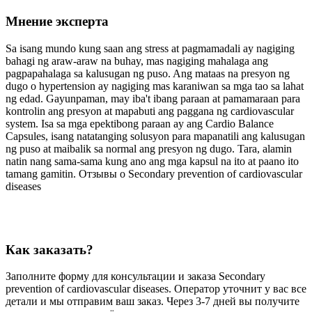
Мнение эксперта
Sa isang mundo kung saan ang stress at pagmamadali ay nagiging
bahagi ng araw-araw na buhay, mas nagiging mahalaga ang
pagpapahalaga sa kalusugan ng puso. Ang mataas na presyon ng
dugo o hypertension ay nagiging mas karaniwan sa mga tao sa lahat
ng edad. Gayunpaman, may iba't ibang paraan at pamamaraan para
kontrolin ang presyon at mapabuti ang paggana ng cardiovascular
system. Isa sa mga epektibong paraan ay ang Cardio Balance
Capsules, isang natatanging solusyon para mapanatili ang kalusugan
ng puso at maibalik sa normal ang presyon ng dugo. Tara, alamin
natin nang sama-sama kung ano ang mga kapsul na ito at paano ito
tamang gamitin. Отзывы о Secondary prevention of cardiovascular
diseases
Как заказать?
Заполните форму для консультации и заказа Secondary
prevention of cardiovascular diseases. Оператор уточнит у вас все
детали и мы отправим ваш заказ. Через 3-7 дней вы получите