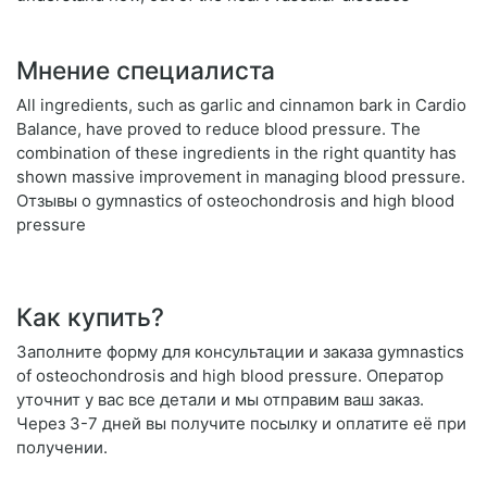
Мнение специалиста
All ingredients, such as garlic and cinnamon bark in Cardio
Balance, have proved to reduce blood pressure. The
combination of these ingredients in the right quantity has
shown massive improvement in managing blood pressure.
Отзывы о gymnastics of osteochondrosis and high blood
pressure
Как купить?
Заполните форму для консультации и заказа gymnastics
of osteochondrosis and high blood pressure. Оператор
уточнит у вас все детали и мы отправим ваш заказ.
Через 3-7 дней вы получите посылку и оплатите её при
получении.