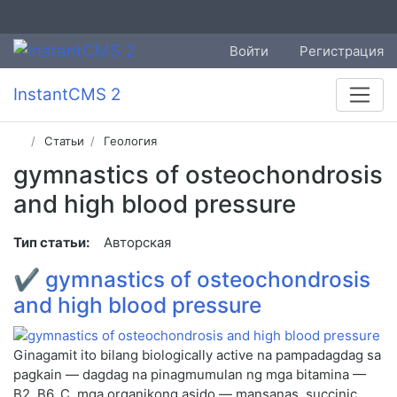
Войти
Регистрация
InstantCMS 2
Статьи
Геология
gymnastics of osteochondrosis
and high blood pressure
Тип статьи:
Авторская
✔
gymnastics of osteochondrosis
and high blood pressure
Ginagamit ito bilang biologically active na pampadagdag sa
pagkain — dagdag na pinagmumulan ng mga bitamina —
B2, B6, C, mga organikong asido — mansanas, succinic,