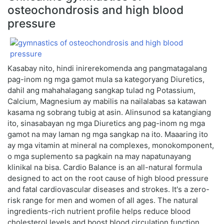
osteochondrosis and high blood
pressure
Kasabay nito, hindi inirerekomenda ang pangmatagalang
pag-inom ng mga gamot mula sa kategoryang Diuretics,
dahil ang mahahalagang sangkap tulad ng Potassium,
Calcium, Magnesium ay mabilis na nailalabas sa katawan
kasama ng sobrang tubig at asin. Alinsunod sa katangiang
ito, sinasabayan ng mga Diuretics ang pag-inom ng mga
gamot na may laman ng mga sangkap na ito. Maaaring ito
ay mga vitamin at mineral na complexes, monokomponent,
o mga suplemento sa pagkain na may napatunayang
klinikal na bisa. Cardio Balance is an all-natural formula
designed to act on the root cause of high blood pressure
and fatal cardiovascular diseases and strokes. It's a zero-
risk range for men and women of all ages. The natural
ingredients-rich nutrient profile helps reduce blood
cholesterol levels and boost blood circulation function,