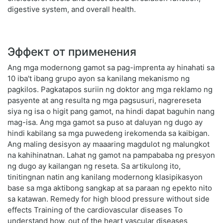
digestive system, and overall health.
Эффект от применения
Ang mga modernong gamot sa pag-imprenta ay hinahati sa
10 iba't ibang grupo ayon sa kanilang mekanismo ng
pagkilos. Pagkatapos suriin ng doktor ang mga reklamo ng
pasyente at ang resulta ng mga pagsusuri, nagrereseta
siya ng isa o higit pang gamot, na hindi dapat baguhin nang
mag-isa. Ang mga gamot sa puso at daluyan ng dugo ay
hindi kabilang sa mga puwedeng irekomenda sa kaibigan.
Ang maling desisyon ay maaaring magdulot ng malungkot
na kahihinatnan. Lahat ng gamot na pampababa ng presyon
ng dugo ay kailangan ng reseta. Sa artikulong ito,
tinitingnan natin ang kanilang modernong klasipikasyon
base sa mga aktibong sangkap at sa paraan ng epekto nito
sa katawan. Remedy for high blood pressure without side
effects Training of the cardiovascular diseases To
understand how, out of the heart vascular diseases