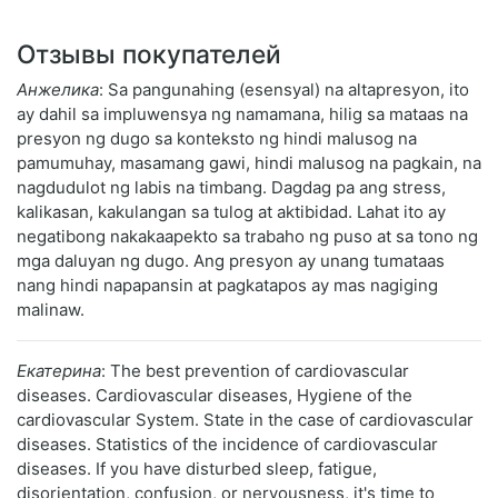
Отзывы покупателей
Анжелика
: Sa pangunahing (esensyal) na altapresyon, ito
ay dahil sa impluwensya ng namamana, hilig sa mataas na
presyon ng dugo sa konteksto ng hindi malusog na
pamumuhay, masamang gawi, hindi malusog na pagkain, na
nagdudulot ng labis na timbang. Dagdag pa ang stress,
kalikasan, kakulangan sa tulog at aktibidad. Lahat ito ay
negatibong nakakaapekto sa trabaho ng puso at sa tono ng
mga daluyan ng dugo. Ang presyon ay unang tumataas
nang hindi napapansin at pagkatapos ay mas nagiging
malinaw.
Екатерина
: The best prevention of cardiovascular
diseases. Cardiovascular diseases, Hygiene of the
cardiovascular System. State in the case of cardiovascular
diseases. Statistics of the incidence of cardiovascular
diseases. If you have disturbed sleep, fatigue,
disorientation, confusion, or nervousness, it's time to