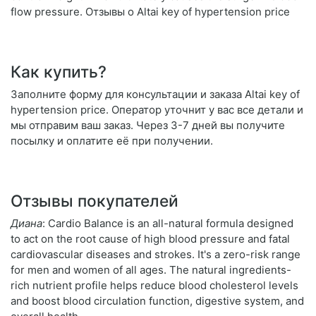
flow pressure. Отзывы о Altai key of hypertension price
Как купить?
Заполните форму для консультации и заказа Altai key of
hypertension price. Оператор уточнит у вас все детали и
мы отправим ваш заказ. Через 3-7 дней вы получите
посылку и оплатите её при получении.
Отзывы покупателей
Диана
: Cardio Balance is an all-natural formula designed
to act on the root cause of high blood pressure and fatal
cardiovascular diseases and strokes. It's a zero-risk range
for men and women of all ages. The natural ingredients-
rich nutrient profile helps reduce blood cholesterol levels
and boost blood circulation function, digestive system, and