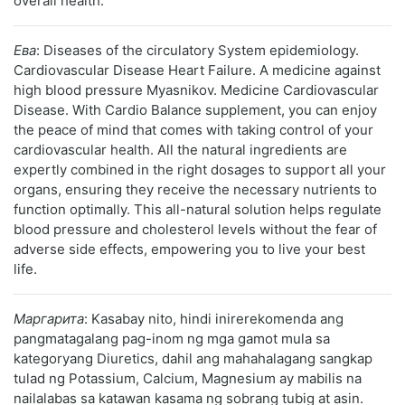
overall health.
Ева
: Diseases of the circulatory System epidemiology.
Cardiovascular Disease Heart Failure. A medicine against
high blood pressure Myasnikov. Medicine Cardiovascular
Disease. With Cardio Balance supplement, you can enjoy
the peace of mind that comes with taking control of your
cardiovascular health. All the natural ingredients are
expertly combined in the right dosages to support all your
organs, ensuring they receive the necessary nutrients to
function optimally. This all-natural solution helps regulate
blood pressure and cholesterol levels without the fear of
adverse side effects, empowering you to live your best
life.
Маргарита
: Kasabay nito, hindi inirerekomenda ang
pangmatagalang pag-inom ng mga gamot mula sa
kategoryang Diuretics, dahil ang mahahalagang sangkap
tulad ng Potassium, Calcium, Magnesium ay mabilis na
nailalabas sa katawan kasama ng sobrang tubig at asin.