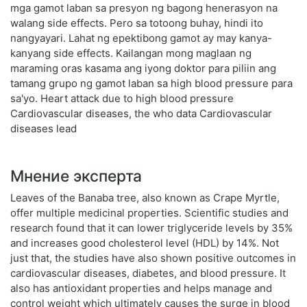
mga gamot laban sa presyon ng bagong henerasyon na
walang side effects. Pero sa totoong buhay, hindi ito
nangyayari. Lahat ng epektibong gamot ay may kanya-
kanyang side effects. Kailangan mong maglaan ng
maraming oras kasama ang iyong doktor para piliin ang
tamang grupo ng gamot laban sa high blood pressure para
sa'yo. Heart attack due to high blood pressure
Cardiovascular diseases, the who data Cardiovascular
diseases lead
Мнение эксперта
Leaves of the Banaba tree, also known as Crape Myrtle,
offer multiple medicinal properties. Scientific studies and
research found that it can lower triglyceride levels by 35%
and increases good cholesterol level (HDL) by 14%. Not
just that, the studies have also shown positive outcomes in
cardiovascular diseases, diabetes, and blood pressure. It
also has antioxidant properties and helps manage and
control weight which ultimately causes the surge in blood