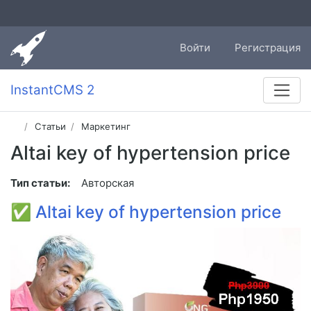
Войти
Регистрация
InstantCMS 2
Статьи
Маркетинг
Altai key of hypertension price
Тип статьи:
Авторская
✅
Altai key of hypertension price