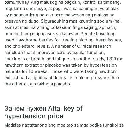
pamumuhay. Ang malusog na pagkain, kontrol sa timbang,
regular na ehersisyo, at pag-iwas sa paninigarilyo at alak
ay magagandang paraan para maiwasan ang mataas na
presyon ng dugo. Siguraduhing mas kaunting sodium (hal.
asin) at mas maraming potassium (mga saging, spinach,
broccoli) ang mapapasok sa katawan. People have long
used Hawthorne berries for treating high bp, heart issues,
and cholesterol levels. A number of Clinical research
conclude that it improves cardiovascular function,
shortness of breath, and fatigue. In another study, 1200 mg
hawthorn extract or placebo was taken by hypertension
patients for 16 weeks. Those who were taking hawthorn
extract had a significant decrease in blood pressure than
the other group taking a placebo.
Зачем нужен Altai key of
hypertension price
Madalas nagtatanong ang mga tao sa mga botika tungkol sa