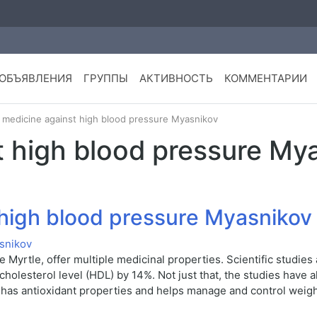
ОБЪЯВЛЕНИЯ
ГРУППЫ
АКТИВНОСТЬ
КОММЕНТАРИИ
 medicine against high blood pressure Myasnikov
t high blood pressure My
 high blood pressure Myasnikov
Myrtle, offer multiple medicinal properties. Scientific studies
cholesterol level (HDL) by 14%. Not just that, the studies have
o has antioxidant properties and helps manage and control weigh