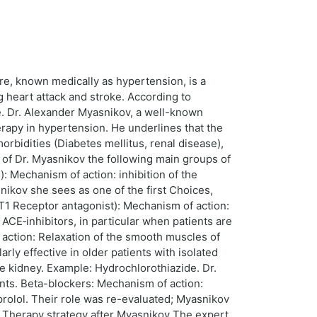
e, known medically as hypertension, is a
g heart attack and stroke. According to
se. Dr. Alexander Myasnikov, a well-known
erapy in hypertension. He underlines that the
orbidities (Diabetes mellitus, renal disease),
of Dr. Myasnikov the following main groups of
: Mechanism of action: inhibition of the
nikov she sees as one of the first Choices,
(AT1 Receptor antagonist): Mechanism of action:
ACE‑inhibitors, in particular when patients are
 action: Relaxation of the smooth muscles of
rly effective in older patients with isolated
e kidney. Example: Hydrochlorothiazide. Dr.
ents. Beta-blockers: Mechanism of action:
prolol. Their role was re-evaluated; Myasnikov
use. Therapy strategy after Myasnikov The expert