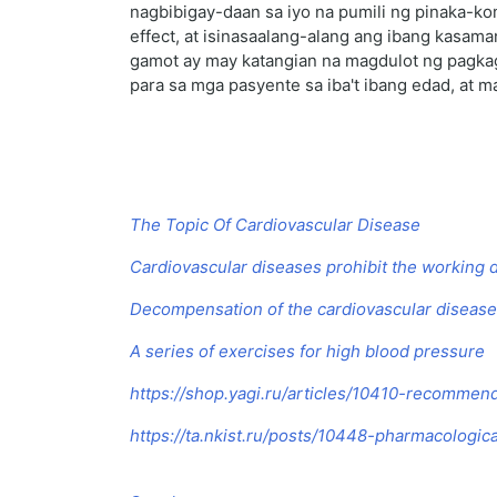
nagbibigay-daan sa iyo na pumili ng pinaka-k
effect, at isinasaalang-alang ang ibang kasama
gamot ay may katangian na magdulot ng pagkagu
para sa mga pasyente sa iba't ibang edad, at m
The Topic Of Cardiovascular Disease
Cardiovascular diseases prohibit the working d
Decompensation of the cardiovascular diseas
A series of exercises for high blood pressure
https://shop.yagi.ru/articles/10410-recommend
https://ta.nkist.ru/posts/10448-pharmacologic