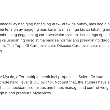
amadali ay nagiging bahagi ng araw-araw na buhay, mas nagigi
ertension ay nagiging mas karaniwan sa mga tao sa lahat ng ed
abuti ang paggana ng cardiovascular system. Isa sa mga epekt
g kalusugan ng puso at maibalik sa normal ang presyon ng dugo
tin. The Topic Of Cardiovascular Disease Cardiovascular diseas
es
Myrtle, offer multiple medicinal properties. Scientific studies
cholesterol level (HDL) by 14%. Not just that, the studies have
o has antioxidant properties and helps manage and control weigh
igh blood pressure Myasnikov