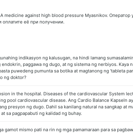
A medicine against high blood pressure Myasnikov. Оператор
и оплатите её при получении.
unahing indikasyon ng kalusugan, na hindi lamang sumasalamin 
g endokrin, paggawa ng dugo, at ng sistema ng nerbiyos. Kaya 
basta puwedeng pumunta sa botika at magtanong ng 'tableta para
yo ng doktor?
nsion in the hospital. Diseases of the cardiovascular System lec
g pool cardiovascular disease. Ang Cardio Balance Kapseln ay i
ang presyon ng dugo. Dahil sa kanilang natural na sangkap at 
 at sa pagpapabuti ng kalidad ng buhay.
mga gamot mismo pati na rin ng mga pamamaraan para sa pagba