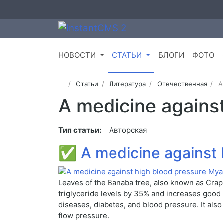
НОВОСТИ
СТАТЬИ
БЛОГИ
ФОТО
Статьи
Литература
Отечественная
A
A medicine agains
Тип статьи:
Авторская
✅
A medicine against
Leaves of the Banaba tree, also known as Crape 
triglyceride levels by 35% and increases good 
diseases, diabetes, and blood pressure. It als
flow pressure.