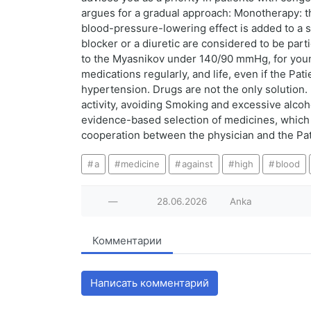
argues for a gradual approach: Monotherapy: t
blood-pressure-lowering effect is added to a s
blocker or a diuretic are considered to be par
to the Myasnikov under 140/90 mmHg, for youn
medications regularly, and life, even if the Pa
hypertension. Drugs are not the only solution. L
activity, avoiding Smoking and excessive alco
evidence-based selection of medicines, which c
cooperation between the physician and the Patie
a
medicine
against
high
blood
—
28.06.2026
Anka
Комментарии
Написать комментарий