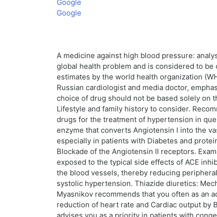
Google
Google
A medicine against high blood pressure: analy
global health problem and is considered to be o
estimates by the world health organization (WH
Russian cardiologist and media doctor, emphasi
choice of drug should not be based solely on th
Lifestyle and family history to consider. Re
drugs for the treatment of hypertension in que
enzyme that converts Angiotensin I into the vas
especially in patients with Diabetes and protei
Blockade of the Angiotensin II receptors. Exam
exposed to the typical side effects of ACE inh
the blood vessels, thereby reducing peripheral 
systolic hypertension. Thiazide diuretics: Mec
Myasnikov recommends that you often as an addi
reduction of heart rate and Cardiac output by 
advises you as a priority in patients with conge