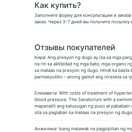
Как купить?
Заполните форму для консультации и заказа 
заказ. Через 3-7 дней вы получите посылку 
Отзывы покупателей
Кира
: Ang presyon ng dugo ay isa sa mga pang
na rin sa aktibidad ng mga bato, mga organo n
sa mataas na presyon ng dugo. Hindi ka basta 
parmasyutiko – anong gamot ang nireseta sa i
Елизавета
: With costs of treatment of hyperte
blood pressure. The Sanatorium with a swimmin
mapanatili ang kalusugan ng puso at pababain 
sila sa paglaban sa mataas na presyon ng dugo
Анжелика
: Isang malawak na pagpipilian ng 