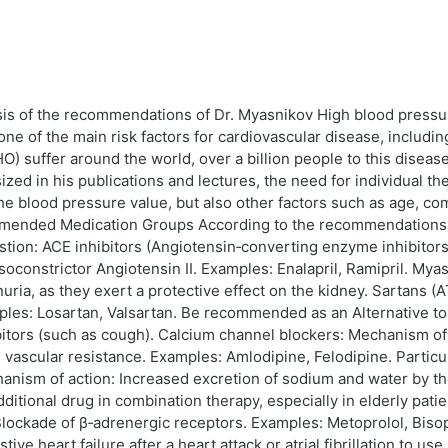
sis of the recommendations of Dr. Myasnikov High blood pressur
ne of the main risk factors for cardiovascular disease, includin
O) suffer around the world, over a billion people to this disea
zed in his publications and lectures, the need for individual th
e blood pressure value, but also other factors such as age, com
commended Medication Groups According to the recommendations 
stion: ACE inhibitors (Angiotensin‑converting enzyme inhibitors)
oconstrictor Angiotensin II. Examples: Enalapril, Ramipril. Myas
nuria, as they exert a protective effect on the kidney. Sartans 
ples: Losartan, Valsartan. Be recommended as an Alternative to 
ibitors (such as cough). Calcium channel blockers: Mechanism of
vascular resistance. Examples: Amlodipine, Felodipine. Particula
hanism of action: Increased excretion of sodium and water by th
tional drug in combination therapy, especially in elderly pati
Blockade of β‑adrenergic receptors. Examples: Metoprolol, Biso
stive heart failure after a heart attack or atrial fibrillation to 