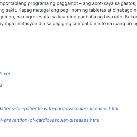
omportableng programa ng paggamot – ang abot-kaya sa gastos,
ng sakit. Kapag matagal ang pag-inom ng tabletas at binabago ng
mon, na nagreresulta sa kaunting pagbaba ng bisa nito. Bukod
ay mga limitasyon din sa pagiging compatible nito sa ibang uri 
river
es
ations-for-patients-with-cardiovascular-diseases.html
al-prevention-of-cardiovascular-diseases.html