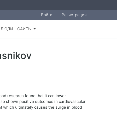
Войти
Регистрация
ЛЮДИ
САЙТЫ
asnikov
 and research found that it can lower
 also shown positive outcomes in cardiovascular
t which ultimately causes the surge in blood