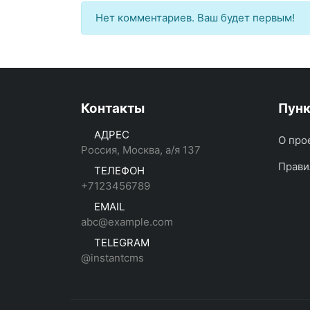
Нет комментариев. Ваш будет первым!
Контакты
Пун
АДРЕС
О про
Россия, Москва, а/я 137
Прави
ТЕЛЕФОН
+7123456789
EMAIL
abc@example.com
TELEGRAM
@instantcms