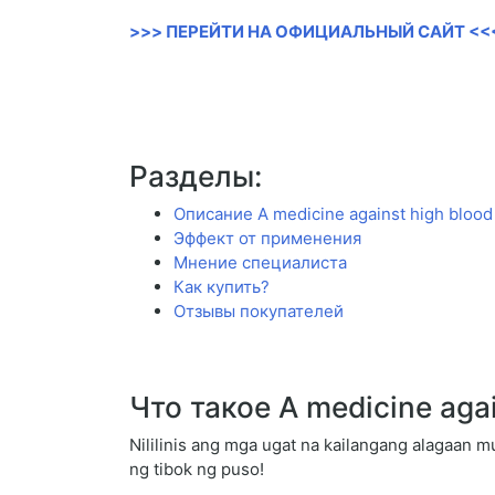
>>> ПЕРЕЙТИ НА ОФИЦИАЛЬНЫЙ САЙТ <<
Разделы:
Описание A medicine against high blood
Эффект от применения
Мнение специалиста
Как купить?
Отзывы покупателей
Что такое A medicine aga
Nililinis ang mga ugat na kailangang alagaan mu
ng tibok ng puso!