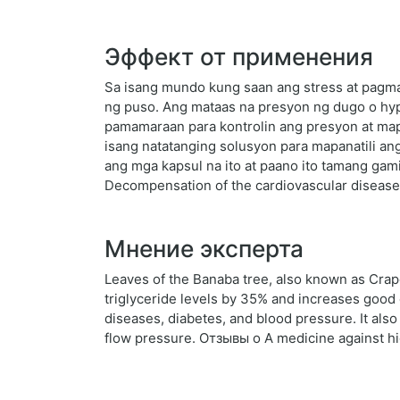
Эффект от применения
Sa isang mundo kung saan ang stress at pagm
ng puso. Ang mataas na presyon ng dugo o hyp
pamamaraan para kontrolin ang presyon at map
isang natatanging solusyon para mapanatili an
ang mga kapsul na ito at paano ito tamang gami
Decompensation of the cardiovascular diseas
Мнение эксперта
Leaves of the Banaba tree, also known as Crape 
triglyceride levels by 35% and increases good 
diseases, diabetes, and blood pressure. It als
flow pressure. Отзывы о A medicine against h