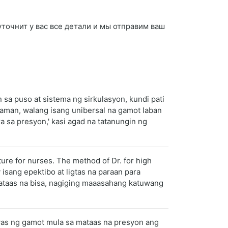
 уточнит у вас все детали и мы отправим ваш
sa puso at sistema ng sirkulasyon, kundi pati
naman, walang isang unibersal na gamot laban
 sa presyon,' kasi agad na tatanungin ng
ture for nurses. The method of Dr. for high
sang epektibo at ligtas na paraan para
mataas na bisa, nagiging maaasahang katuwang
was ng gamot mula sa mataas na presyon ang