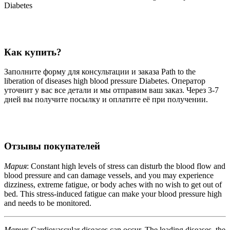
Diabetes
Как купить?
Заполните форму для консультации и заказа Path to the
liberation of diseases high blood pressure Diabetes. Оператор
уточнит у вас все детали и мы отправим ваш заказ. Через 3-7
дней вы получите посылку и оплатите её при получении.
Отзывы покупателей
Мария
: Constant high levels of stress can disturb the blood flow and
blood pressure and can damage vessels, and you may experience
dizziness, extreme fatigue, or body aches with no wish to get out of
bed. This stress-induced fatigue can make your blood pressure high
and needs to be monitored.
Мария
: Cardiovascular diseases can occur. The leading diseases, the