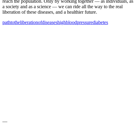
reach the population. Only by working together — as individuals, as
a society and as a science — we can ride all the way to the real
liberation of these diseases, and a healthier future.
path
to
the
liberation
of
diseases
high
blood
pressure
diabetes
—