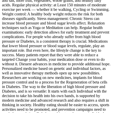
and salt, more fruit, vegetables, whole grains, and healthy fatty
acids. Regular physical activity: at Least 150 minutes of moderate
exercise per week — whether it be walking, Cycling or Swimming.
Weight control: A healthy body weight reduces the risk for both
diseases significantly. Stress management: Chronic Stress can
increase blood pressure and blood sugar levels affect. Relaxation
techniques such as Yoga or Meditation can help. Regular health
examinations: early detection allows for early treatment and prevent
complications. For people who already suffer from high blood
pressure or Diabetes, is a consistent therapy is crucial. Medications
that lower blood pressure or blood sugar levels, regulate, play an
important role. But even here, the lifestyle change is the key to
success. Many patients report that they were able to reduce a
targeted Change your habits, your medication dose or even to do
without it. Dieuere advances in medicine to provide additional hope.
Personalized medicine based on genetic and individual factors, as
well as innovative therapy methods open up new possibilities.
Researchers are working on new medicines, implants for blood
pressure control and to a process for the Regeneration of beta cells
in Diabetes. The way to the liberation of high blood pressure and
Diabetes, and is so versatile: It starts with each Individual with the
decision to take his health into his own hands, is supported by
modern medicine and advanced research and also requires a shift in
thinking in society. Healthy eating should be easier to access, sports
activities need to be promoted, and prevention campaigns need to