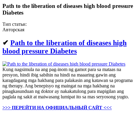
Path to the liberation of diseases high blood pressure
Diabetes
Тип статьи:
Авторская
✔
Path to the liberation of diseases high
blood pressure Diabetes
Kung nagsimula na ang pag-inom ng gamot para sa mataas na
presyon, hindi ibig sabihin na hindi na maaaring gawin ang
karagdagang mga hakbang para palakasin ang katawan sa programa
ng therapy. Ang benepisyo ng maingat na mga hakbang na
pinagkasunduan ng doktor ay nakakatulong para mapigilan ang
paglala ng sakit at maiwasang lumipat ito sa mas seryosong yugto.
>>> ПЕРЕЙТИ НА ОФИЦИАЛЬНЫЙ САЙТ <<<