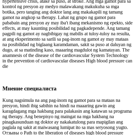
hypertensive crisis, atake sa puso, at stroke. Ang mga gamot para sa
kontrol ng presyon ay medyo malawakang makukuha sa mga
botika, pero tanging ang doktor lang ang makakapili ng tamang
gamot na angkop sa therapy. Lahat ng grupo ng gamot para
pababain ang presyon ay may iba't ibang mekanismo ng epekto, side
effects, at may kaunting posibilidad ng pagkadepende. Ang tamang
pagpili ng gamot ay nagbibigay ng mabilis at tuloy-tuloy na resulta,
at ang eksperimento sa sarili sa pag-inom ng gamot ay may mataas
na posibilidad ng biglaang karamdaman, sakit sa puso at daluyan ng
dugo, at sa matinding kaso, maaaring magdulot ng kamatayan. The
anamnesis of the disease of the cardiovascular System Technology
in the prevention of cardiovascular diseases High blood pressure can
die
Мнение специалиста
Kung nagsimula na ang pag-inom ng gamot para sa mataas na
presyon, hindi ibig sabihin na hindi na maaaring gawin ang
karagdagang mga hakbang para palakasin ang katawan sa programa
ng therapy. Ang benepisyo ng maingat na mga hakbang na
pinagkasunduan ng doktor ay nakakatulong para mapigilan ang
paglala ng sakit at maiwasang lumipat ito sa mas seryosong yugto.
Отзывы о Path to the liberation of diseases high blood pressure