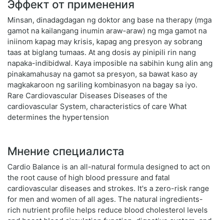
Эффект от применения
Minsan, dinadagdagan ng doktor ang base na therapy (mga
gamot na kailangang inumin araw-araw) ng mga gamot na
iniinom kapag may krisis, kapag ang presyon ay sobrang
taas at biglang tumaas. At ang dosis ay pinipili rin nang
napaka-indibidwal. Kaya imposible na sabihin kung alin ang
pinakamahusay na gamot sa presyon, sa bawat kaso ay
magkakaroon ng sariling kombinasyon na bagay sa iyo.
Rare Cardiovascular Diseases Diseases of the
cardiovascular System, characteristics of care What
determines the hypertension
Мнение специалиста
Cardio Balance is an all-natural formula designed to act on
the root cause of high blood pressure and fatal
cardiovascular diseases and strokes. It's a zero-risk range
for men and women of all ages. The natural ingredients-
rich nutrient profile helps reduce blood cholesterol levels