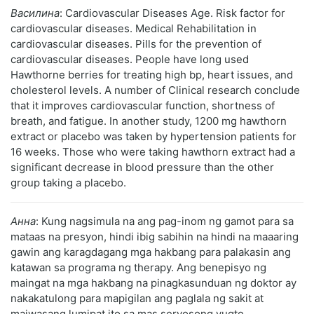
Василина
: Cardiovascular Diseases Age. Risk factor for
cardiovascular diseases. Medical Rehabilitation in
cardiovascular diseases. Pills for the prevention of
cardiovascular diseases. People have long used
Hawthorne berries for treating high bp, heart issues, and
cholesterol levels. A number of Clinical research conclude
that it improves cardiovascular function, shortness of
breath, and fatigue. In another study, 1200 mg hawthorn
extract or placebo was taken by hypertension patients for
16 weeks. Those who were taking hawthorn extract had a
significant decrease in blood pressure than the other
group taking a placebo.
Анна
: Kung nagsimula na ang pag-inom ng gamot para sa
mataas na presyon, hindi ibig sabihin na hindi na maaaring
gawin ang karagdagang mga hakbang para palakasin ang
katawan sa programa ng therapy. Ang benepisyo ng
maingat na mga hakbang na pinagkasunduan ng doktor ay
nakakatulong para mapigilan ang paglala ng sakit at
maiwasang lumipat ito sa mas seryosong yugto.