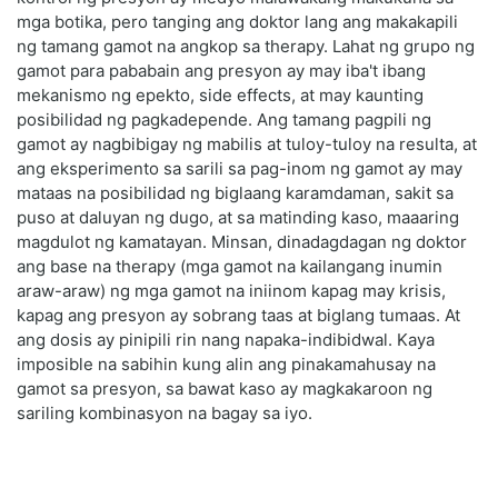
mga botika, pero tanging ang doktor lang ang makakapili
ng tamang gamot na angkop sa therapy. Lahat ng grupo ng
gamot para pababain ang presyon ay may iba't ibang
mekanismo ng epekto, side effects, at may kaunting
posibilidad ng pagkadepende. Ang tamang pagpili ng
gamot ay nagbibigay ng mabilis at tuloy-tuloy na resulta, at
ang eksperimento sa sarili sa pag-inom ng gamot ay may
mataas na posibilidad ng biglaang karamdaman, sakit sa
puso at daluyan ng dugo, at sa matinding kaso, maaaring
magdulot ng kamatayan. Minsan, dinadagdagan ng doktor
ang base na therapy (mga gamot na kailangang inumin
araw-araw) ng mga gamot na iniinom kapag may krisis,
kapag ang presyon ay sobrang taas at biglang tumaas. At
ang dosis ay pinipili rin nang napaka-indibidwal. Kaya
imposible na sabihin kung alin ang pinakamahusay na
gamot sa presyon, sa bawat kaso ay magkakaroon ng
sariling kombinasyon na bagay sa iyo.