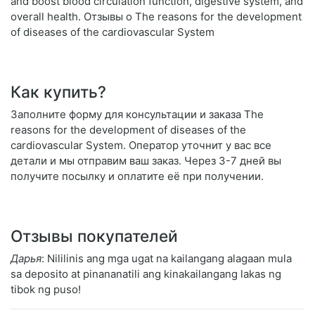
and boost blood circulation function, digestive system, and
overall health. Отзывы о The reasons for the development
of diseases of the cardiovascular System
Как купить?
Заполните форму для консультации и заказа The
reasons for the development of diseases of the
cardiovascular System. Оператор уточнит у вас все
детали и мы отправим ваш заказ. Через 3-7 дней вы
получите посылку и оплатите её при получении.
Отзывы покупателей
Дарья
: Nililinis ang mga ugat na kailangang alagaan mula
sa deposito at pinananatili ang kinakailangang lakas ng
tibok ng puso!