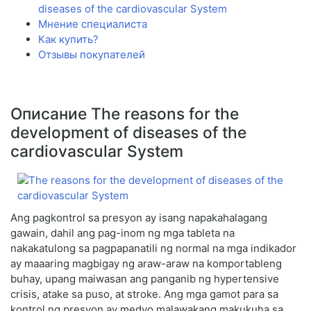
diseases of the cardiovascular System
Мнение специалиста
Как купить?
Отзывы покупателей
Описание The reasons for the
development of diseases of the
cardiovascular System
Ang pagkontrol sa presyon ay isang napakahalagang
gawain, dahil ang pag-inom ng mga tableta na
nakakatulong sa pagpapanatili ng normal na mga indikador
ay maaaring magbigay ng araw-araw na komportableng
buhay, upang maiwasan ang panganib ng hypertensive
crisis, atake sa puso, at stroke. Ang mga gamot para sa
kontrol ng presyon ay medyo malawakang makukuha sa