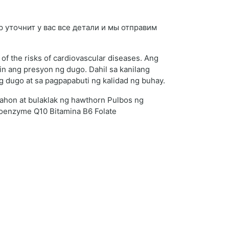
ор уточнит у вас все детали и мы отправим
of the risks of cardiovascular diseases. Ang
in ang presyon ng dugo. Dahil sa kanilang
g dugo at sa pagpapabuti ng kalidad ng buhay.
dahon at bulaklak ng hawthorn Pulbos ng
 Coenzyme Q10 Bitamina B6 Folate