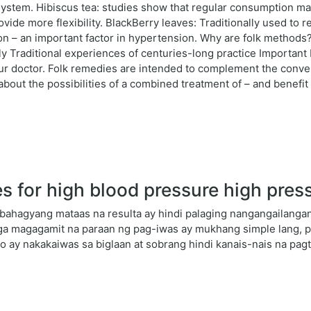
ystem. Hibiscus tea: studies show that regular consumption may
ovide more flexibility. BlackBerry leaves: Traditionally used to 
on – an important factor in hypertension. Why are folk methods?
ly Traditional experiences of centuries-long practice Important
ur doctor. Folk remedies are intended to complement the convent
 about the possibilities of a combined treatment of – and benefi
 for high blood pressure high pres
bahagyang mataas na resulta ay hindi palaging nangangailangan
a magagamit na paraan ng pag-iwas ay mukhang simple lang, pe
o ay nakakaiwas sa biglaan at sobrang hindi kanais-nais na pag