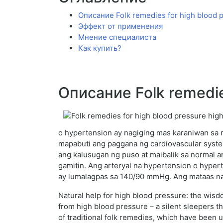
Описание Folk remedies for high blood 
Эффект от применения
Мнение специалиста
Как купить?
Описание Folk remedie
o hypertension ay nagiging mas karaniwan sa m
mapabuti ang paggana ng cardiovascular syste
ang kalusugan ng puso at maibalik sa normal a
gamitin. Ang arteryal na hypertension o hyper
ay lumalagpas sa 140/90 mmHg. Ang mataas na
Natural help for high blood pressure: the wisd
from high blood pressure – a silent sleepers t
of traditional folk remedies, which have been 