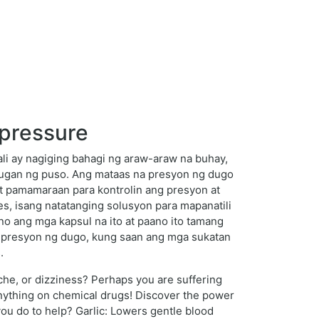
 pressure
i ay nagiging bahagi ng araw-araw na buhay,
ugan ng puso. Ang mataas na presyon ng dugo
at pamamaraan para kontrolin ang presyon at
s, isang natatanging solusyon para mapanatili
o ang mga kapsul na ito at paano ito tamang
na presyon ng dugo, kung saan ang mga sukatan
.
che, or dizziness? Perhaps you are suffering
anything on chemical drugs! Discover the power
ou do to help? Garlic: Lowers gentle blood