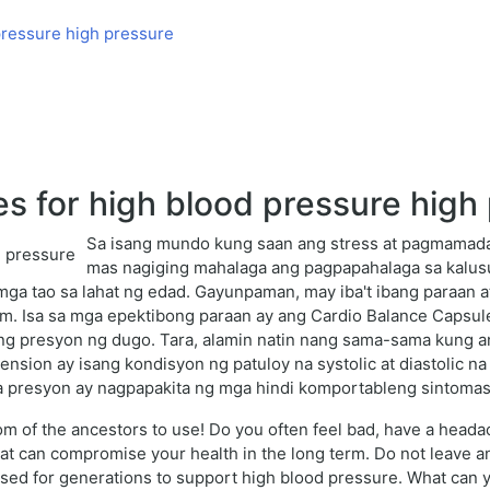
pressure high pressure
s for high blood pressure high
Sa isang mundo kung saan ang stress at pagmamadal
mas nagiging mahalaga ang pagpapahalaga sa kalus
ga tao sa lahat ng edad. Gayunpaman, may iba't ibang paraan 
m. Isa sa mga epektibong paraan ay ang Cardio Balance Capsule
ng presyon ng dugo. Tara, alamin natin nang sama-sama kung an
tension ay isang kondisyon ng patuloy na systolic at diastolic 
 presyon ay nagpapakita ng mga hindi komportableng sintomas
om of the ancestors to use! Do you often feel bad, have a heada
hat can compromise your health in the long term. Do not leave 
used for generations to support high blood pressure. What can y