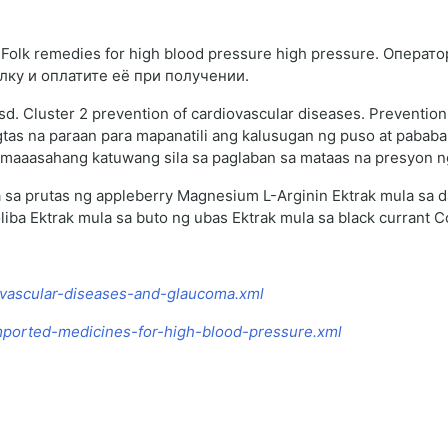
olk remedies for high blood pressure high pressure. Операт
лку и оплатите её при получении.
. Cluster 2 prevention of cardiovascular diseases. Prevention 
gtas na paraan para mapanatili ang kalusugan ng puso at pababa
g maaasahang katuwang sila sa paglaban sa mataas na presyon n
a sa prutas ng appleberry Magnesium L-Arginin Ektrak mula sa 
oliba Ektrak mula sa buto ng ubas Ektrak mula sa black currant
iovascular-diseases-and-glaucoma.xml
mported-medicines-for-high-blood-pressure.xml