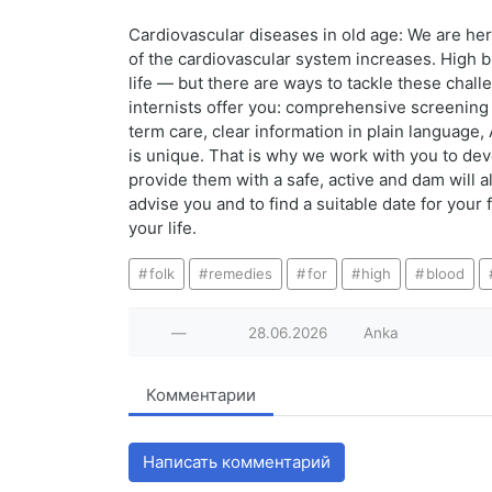
Cardiovascular diseases in old age: We are here 
of the cardiovascular system increases. High bl
life — but there are ways to tackle these chall
internists offer you: comprehensive screening f
term care, clear information in plain language,
is unique. That is why we work with you to dev
provide them with a safe, active and dam will a
advise you and to find a suitable date for your
your life.
folk
remedies
for
high
blood
—
28.06.2026
Anka
Комментарии
Написать комментарий