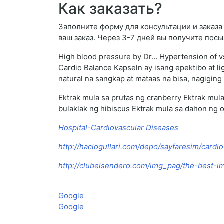
Как заказать?
Заполните форму для консультации и заказа F
ваш заказ. Через 3-7 дней вы получите посы
High blood pressure by Dr… Hypertension of vsd
Cardio Balance Kapseln ay isang epektibo at li
natural na sangkap at mataas na bisa, nagigin
Ektrak mula sa prutas ng cranberry Ektrak mul
bulaklak ng hibiscus Ektrak mula sa dahon ng 
Hospital-Cardiovascular Diseases
http://haciogullari.com/depo/sayfaresim/card
http://clubelsendero.com/img_pag/the-best-i
Google
Google