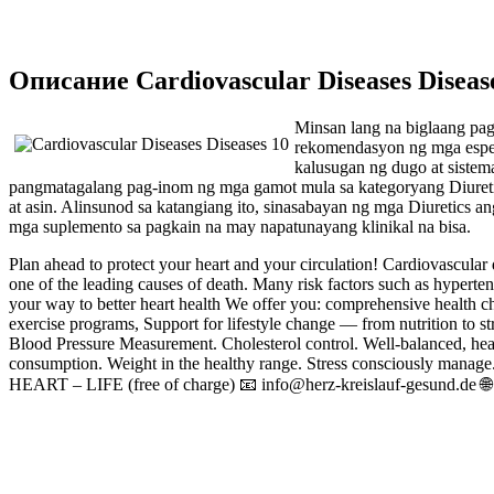
Описание Cardiovascular Diseases Diseas
Minsan lang na biglaang pag
rekomendasyon ng mga espesy
kalusugan ng dugo at sistem
pangmatagalang pag-inom ng mga gamot mula sa kategoryang Diuretic
at asin. Alinsunod sa katangiang ito, sinasabayan ng mga Diuretics
mga suplemento sa pagkain na may napatunayang klinikal na bisa.
Plan ahead to protect your heart and your circulation! Cardiovascula
one of the leading causes of death. Many risk factors such as hyperten
your way to better heart health We offer you: comprehensive health chec
exercise programs, Support for lifestyle change — from nutrition to s
Blood Pressure Measurement. Cholesterol control. Well-balanced, hear
consumption. Weight in the healthy range. Stress consciously manage
HEART – LIFE (free of charge) 📧 info@herz-kreislauf-gesund.de 🌐