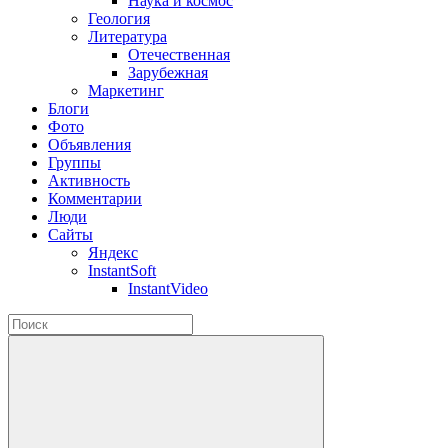
Наука и космос
Геология
Литература
Отечественная
Зарубежная
Маркетинг
Блоги
Фото
Объявления
Группы
Активность
Комментарии
Люди
Сайты
Яндекс
InstantSoft
InstantVideo