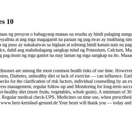
es 10
taas ng presyon o bahagyang mataas na resulta ay hindi palaging nang
alista at ang mga magagamit na paraan ng pag-iwas ay mukhang simpl
a ng puso ay nakakaiwas sa biglaan at sobrang hindi kanais-nais na pa
s, dahil ang mahahalagang sangkap tulad ng Potassium, Calcium, Mag
 ang pag-inom ng mga gamot na may laman ng mga sangkap na ito. Maaa
r diseases are among the most common health risks of our time. Howeve
sion, Diabetes, unhealthy diet or lack of exercise — can influence. Earl
ks for the clarification of risk factors, individual counselling by an ex
tress management, regular follow-up and Monitoring for long-term succe
t-healthy diet (more fruits, vegetables, whole grain). A minimum of 3
. Regular medical check-UPS. Medicines on time use, when prescribed. 
 www.herz-kreislauf-gesund.de Your heart will thank you — today and