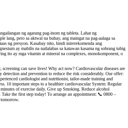
angailangan ng agarang pag-inom ng tableta. Lahat ng
e lang, pero sa aktwal na buhay, ang maingat na pag-aalaga sa
gtaas ng presyon. Kasabay nito, hindi inirerekomenda ang
nesium ay mabilis na nailalabas sa katawan kasama ng sobrang tubig
ring ito ay mga vitamin at mineral na complexes, monokomponent, o
r, screening can save lives! Why act now? Cardiovascular diseases are
y detection and prevention to reduce the risk considerably. Our offer:
perienced cardiologist and nutritionist, tailor-made training and
ss. 10 important steps to a healthier cardiovascular System: Regular
0 minutes of exercise daily. Give up Smoking. Reduce alcohol
Take the first step today! To arrange an appointment: 📞 0800 –
 tomorrow.