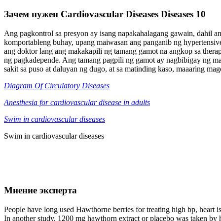
Зачем нужен Cardiovascular Diseases Diseases 10
Ang pagkontrol sa presyon ay isang napakahalagang gawain, dahil a
komportableng buhay, upang maiwasan ang panganib ng hypertensive 
ang doktor lang ang makakapili ng tamang gamot na angkop sa therapy
ng pagkadepende. Ang tamang pagpili ng gamot ay nagbibigay ng mabil
sakit sa puso at daluyan ng dugo, at sa matinding kaso, maaaring mag
Diagram Of Circulatory Diseases
Anesthesia for cardiovascular disease in adults
Swim in cardiovascular diseases
Swim in cardiovascular diseases
Мнение эксперта
People have long used Hawthorne berries for treating high bp, heart is
In another study, 1200 mg hawthorn extract or placebo was taken by h