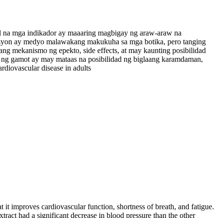
al na mga indikador ay maaaring magbigay ng araw-araw na
presyon ay medyo malawakang makukuha sa mga botika, pero tanging
ng mekanismo ng epekto, side effects, at may kaunting posibilidad
om ng gamot ay may mataas na posibilidad ng biglaang karamdaman,
rdiovascular disease in adults
 it improves cardiovascular function, shortness of breath, and fatigue.
act had a significant decrease in blood pressure than the other