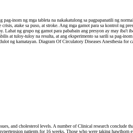
ng pag-inom ng mga tableta na nakakatulong sa pagpapanatili ng norm
crisis, atake sa puso, at stroke. Ang mga gamot para sa kontrol ng 
. Lahat ng grupo ng gamot para pababain ang presyon ay may iba't iba
is at tuloy-tuloy na resulta, at ang eksperimento sa sarili sa pag-in
dulot ng kamatayan. Diagram Of Circulatory Diseases Anesthesia for ca
sues, and cholesterol levels. A number of Clinical research conclude that
ypertension patients for 16 weeks. Those who were taking hawthorn extr