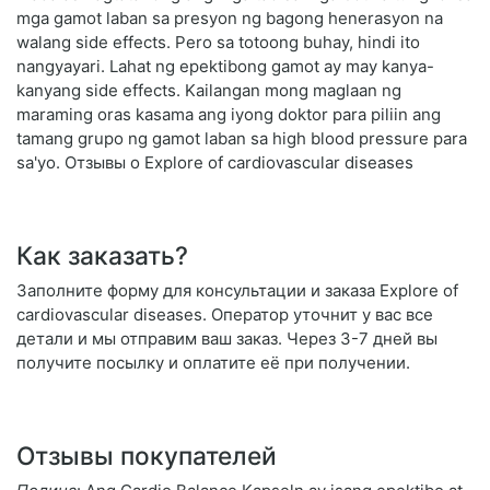
mga gamot laban sa presyon ng bagong henerasyon na
walang side effects. Pero sa totoong buhay, hindi ito
nangyayari. Lahat ng epektibong gamot ay may kanya-
kanyang side effects. Kailangan mong maglaan ng
maraming oras kasama ang iyong doktor para piliin ang
tamang grupo ng gamot laban sa high blood pressure para
sa'yo. Отзывы о Explore of cardiovascular diseases
Как заказать?
Заполните форму для консультации и заказа Explore of
cardiovascular diseases. Оператор уточнит у вас все
детали и мы отправим ваш заказ. Через 3-7 дней вы
получите посылку и оплатите её при получении.
Отзывы покупателей