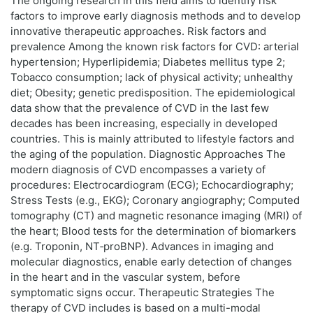
The ongoing research in this field aims to identify risk
factors to improve early diagnosis methods and to develop
innovative therapeutic approaches. Risk factors and
prevalence Among the known risk factors for CVD: arterial
hypertension; Hyperlipidemia; Diabetes mellitus type 2;
Tobacco consumption; lack of physical activity; unhealthy
diet; Obesity; genetic predisposition. The epidemiological
data show that the prevalence of CVD in the last few
decades has been increasing, especially in developed
countries. This is mainly attributed to lifestyle factors and
the aging of the population. Diagnostic Approaches The
modern diagnosis of CVD encompasses a variety of
procedures: Electrocardiogram (ECG); Echocardiography;
Stress Tests (e.g., EKG); Coronary angiography; Computed
tomography (CT) and magnetic resonance imaging (MRI) of
the heart; Blood tests for the determination of biomarkers
(e.g. Troponin, NT‑proBNP). Advances in imaging and
molecular diagnostics, enable early detection of changes
in the heart and in the vascular system, before
symptomatic signs occur. Therapeutic Strategies The
therapy of CVD includes is based on a multi-modal