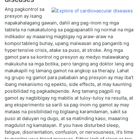
Ang pagkontrol sa
presyon ay isang
napakahalagang gawain, dahil ang pag-inom ng mga
tableta na nakakatulong sa pagpapanatili ng normal na mga
indikador ay maaaring magbigay ng araw-araw na
komportableng buhay, upang maiwasan ang panganib ng
hypertensive crisis, atake sa puso, at stroke. Ang mga
gamot para sa kontrol ng presyon ay medyo malawakang
makukuha sa mga botika, pero tanging ang doktor lang ang
makakapili ng tamang gamot na angkop sa therapy. Lahat
ng grupo ng gamot para pababain ang presyon ay may iba't
ibang mekanismo ng epekto, side effects, at may kaunting
posibilidad ng pagkadepende. Ang tamang pagpili ng
gamot ay nagbibigay ng mabilis at tuloy-tuloy na resulta, at
ang eksperimento sa sarili sa pag-inom ng gamot ay may
mataas na posibilidad ng biglaang karamdaman, sakit sa
puso at daluyan ng dugo, at sa matinding kaso, maaaring
magdulot ng kamatayan. If you have disturbed sleep,
fatigue, disorientation, confusion, or nervousness, it's time
to monitor your blood pressure. Either lack of sleep or too