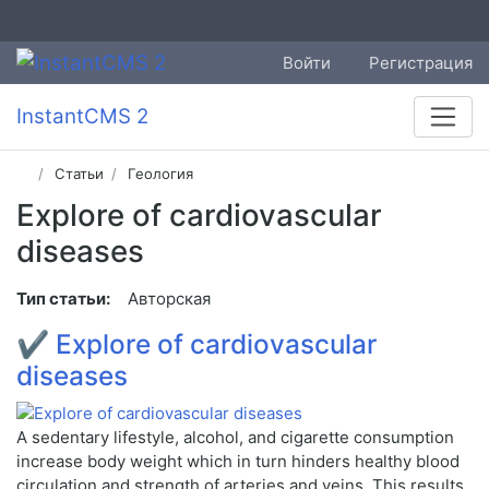
Войти
Регистрация
InstantCMS 2
Статьи
Геология
Explore of cardiovascular
diseases
Тип статьи:
Авторская
✔
Explore of cardiovascular
diseases
A sedentary lifestyle, alcohol, and cigarette consumption
increase body weight which in turn hinders healthy blood
circulation and strength of arteries and veins. This results