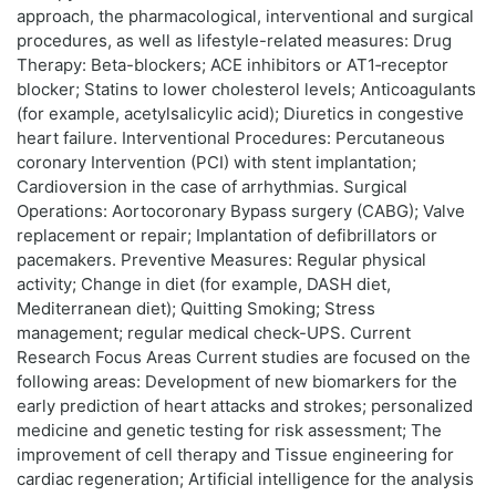
approach, the pharmacological, interventional and surgical
procedures, as well as lifestyle-related measures: Drug
Therapy: Beta-blockers; ACE inhibitors or AT1‑receptor
blocker; Statins to lower cholesterol levels; Anticoagulants
(for example, acetylsalicylic acid); Diuretics in congestive
heart failure. Interventional Procedures: Percutaneous
coronary Intervention (PCI) with stent implantation;
Cardioversion in the case of arrhythmias. Surgical
Operations: Aortocoronary Bypass surgery (CABG); Valve
replacement or repair; Implantation of defibrillators or
pacemakers. Preventive Measures: Regular physical
activity; Change in diet (for example, DASH diet,
Mediterranean diet); Quitting Smoking; Stress
management; regular medical check-UPS. Current
Research Focus Areas Current studies are focused on the
following areas: Development of new biomarkers for the
early prediction of heart attacks and strokes; personalized
medicine and genetic testing for risk assessment; The
improvement of cell therapy and Tissue engineering for
cardiac regeneration; Artificial intelligence for the analysis