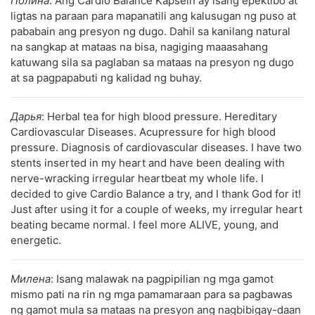
Полина
: Ang Cardio Balance Kapseln ay isang epektibo at
ligtas na paraan para mapanatili ang kalusugan ng puso at
pababain ang presyon ng dugo. Dahil sa kanilang natural
na sangkap at mataas na bisa, nagiging maaasahang
katuwang sila sa paglaban sa mataas na presyon ng dugo
at sa pagpapabuti ng kalidad ng buhay.
Дарья
: Herbal tea for high blood pressure. Hereditary
Cardiovascular Diseases. Acupressure for high blood
pressure. Diagnosis of cardiovascular diseases. I have two
stents inserted in my heart and have been dealing with
nerve-wracking irregular heartbeat my whole life. I
decided to give Cardio Balance a try, and I thank God for it!
Just after using it for a couple of weeks, my irregular heart
beating became normal. I feel more ALIVE, young, and
energetic.
Милена
: Isang malawak na pagpipilian ng mga gamot
mismo pati na rin ng mga pamamaraan para sa pagbawas
ng gamot mula sa mataas na presyon ang nagbibigay-daan