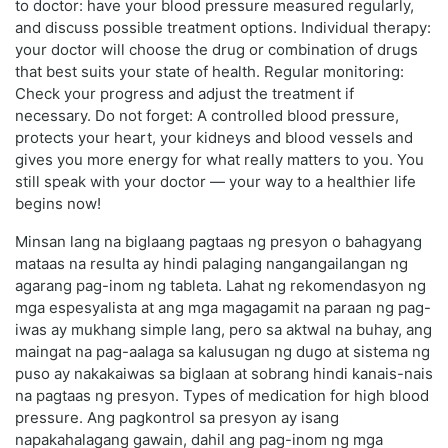
to doctor: have your blood pressure measured regularly,
and discuss possible treatment options. Individual therapy:
your doctor will choose the drug or combination of drugs
that best suits your state of health. Regular monitoring:
Check your progress and adjust the treatment if
necessary. Do not forget: A controlled blood pressure,
protects your heart, your kidneys and blood vessels and
gives you more energy for what really matters to you. You
still speak with your doctor — your way to a healthier life
begins now!
Minsan lang na biglaang pagtaas ng presyon o bahagyang
mataas na resulta ay hindi palaging nangangailangan ng
agarang pag-inom ng tableta. Lahat ng rekomendasyon ng
mga espesyalista at ang mga magagamit na paraan ng pag-
iwas ay mukhang simple lang, pero sa aktwal na buhay, ang
maingat na pag-aalaga sa kalusugan ng dugo at sistema ng
puso ay nakakaiwas sa biglaan at sobrang hindi kanais-nais
na pagtaas ng presyon. Types of medication for high blood
pressure. Ang pagkontrol sa presyon ay isang
napakahalagang gawain, dahil ang pag-inom ng mga