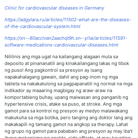
Clinic for cardiovascular diseases in Germany
https://adgylara.ru/articles/11502-what-are-the-diseases-
of-the-cardiovascular-system.html
https://xn--80accivan2aachqt9h.xn--p1ai/articles/11591-
software-medications-cardiovascular-diseases.html
Nililinis ang mga ugat na kailangang alagaan mula sa
deposito at pinananatili ang kinakailangang lakas ng tibok
ng puso! Ang pagkontrol sa presyon ay isang
napakahalagang gawain, dahil ang pag-inom ng mga
tableta na nakakatulong sa pagpapanatili ng normal na mga
indikador ay maaaring magbigay ng araw-araw na
komportableng buhay, upang maiwasan ang panganib ng
hypertensive crisis, atake sa puso, at stroke. Ang mga
gamot para sa kontrol ng presyon ay medyo malawakang
makukuha sa mga botika, pero tanging ang doktor lang ang
makakapili ng tamang gamot na angkop sa therapy. Lahat
ng grupo ng gamot para pababain ang presyon ay may iba't
ibang mekanismo ng epekto, side effects, at may kaunting