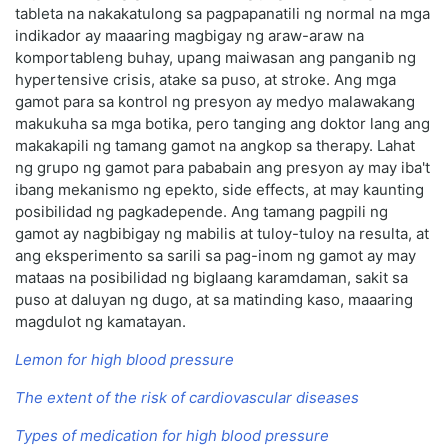
tableta na nakakatulong sa pagpapanatili ng normal na mga
indikador ay maaaring magbigay ng araw-araw na
komportableng buhay, upang maiwasan ang panganib ng
hypertensive crisis, atake sa puso, at stroke. Ang mga
gamot para sa kontrol ng presyon ay medyo malawakang
makukuha sa mga botika, pero tanging ang doktor lang ang
makakapili ng tamang gamot na angkop sa therapy. Lahat
ng grupo ng gamot para pababain ang presyon ay may iba't
ibang mekanismo ng epekto, side effects, at may kaunting
posibilidad ng pagkadepende. Ang tamang pagpili ng
gamot ay nagbibigay ng mabilis at tuloy-tuloy na resulta, at
ang eksperimento sa sarili sa pag-inom ng gamot ay may
mataas na posibilidad ng biglaang karamdaman, sakit sa
puso at daluyan ng dugo, at sa matinding kaso, maaaring
magdulot ng kamatayan.
Lemon for high blood pressure
The extent of the risk of cardiovascular diseases
Types of medication for high blood pressure