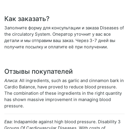
Как заказать?
Заполните форму для консультации и заказа Diseases of
the circulatory System. Оператор уточнит у вас все
детали и мы отправим ваш заказ. Через 3-7 дней вы
получите посылку и оплатите её при получении.
Отзывы покупателей
Алиса
: All ingredients, such as garlic and cinnamon bark in
Cardio Balance, have proved to reduce blood pressure.
The combination of these ingredients in the right quantity
has shown massive improvement in managing blood
pressure.
Ева
: Indapamide against high blood pressure. Disability 3
Groups Of Cardiovascular Diseases. With costs of