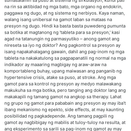
sumasalamin sa puso at sistema ng sirkulasyon, kundi pati
na rin sa aktibidad ng mga bato, mga organo ng endokrin,
paggawa ng dugo, at ng sistema ng nerbiyos. Kaya naman,
walang isang unibersal na gamot laban sa mataas na
presyon ng dugo. Hindi ka basta basta puwedeng pumunta
sa botika at magtanong ng 'tableta para sa presyon,' kasi
agad na tatanungin ng parmasyutiko – anong gamot ang
nireseta sa iyo ng doktor? Ang pagkontrol sa presyon ay
isang napakahalagang gawain, dahil ang pag-inom ng mga
tableta na nakakatulong sa pagpapanatili ng normal na mga
indikador ay maaaring magbigay ng araw-araw na
komportableng buhay, upang maiwasan ang panganib ng
hypertensive crisis, atake sa puso, at stroke. Ang mga
gamot para sa kontrol ng presyon ay medyo malawakang
makukuha sa mga botika, pero tanging ang doktor lang ang
makakapili ng tamang gamot na angkop sa therapy. Lahat
ng grupo ng gamot para pababain ang presyon ay may iba't
ibang mekanismo ng epekto, side effects, at may kaunting
posibilidad ng pagkadepende. Ang tamang pagpili ng
gamot ay nagbibigay ng mabilis at tuloy-tuloy na resulta, at
ang eksperimento sa sarili sa pag-inom ng gamot ay may