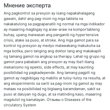
Мнение эксперта
Ang pagkontrol sa presyon ay isang napakahalagang
gawain, dahil ang pag-inom ng mga tableta na
nakakatulong sa pagpapanatili ng normal na mga indikador
ay maaaring magbigay ng araw-araw na komportableng
buhay, upang maiwasan ang panganib ng hypertensive
crisis, atake sa puso, at stroke. Ang mga gamot para sa
kontrol ng presyon ay medyo malawakang makukuha sa
mga botika, pero tanging ang doktor lang ang makakapili
ng tamang gamot na angkop sa therapy. Lahat ng grupo ng
gamot para pababain ang presyon ay may iba't ibang
mekanismo ng epekto, side effects, at may kaunting
posibilidad ng pagkadepende. Ang tamang pagpili ng
gamot ay nagbibigay ng mabilis at tuloy-tuloy na resulta, at
ang eksperimento sa sarili sa pag-inom ng gamot ay may
mataas na posibilidad ng biglaang karamdaman, sakit sa
puso at daluyan ng dugo, at sa matinding kaso, maaaring
magdulot ng kamatayan. Отзывы о Diseases of the
circulatory System