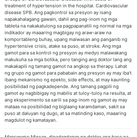
treatment of hypertension in the hospital. Cardiovascular
disease SPB. Ang pagkontrol sa presyon ay isang
napakahalagang gawain, dahil ang pag-inom ng mga
tableta na nakakatulong sa pagpapanatili ng normal na mga
indikador ay maaaring magbigay ng araw-araw na
komportableng buhay, upang maiwasan ang panganib ng
hypertensive crisis, atake sa puso, at stroke. Ang mga
gamot para sa kontrol ng presyon ay medyo malawakang
makukuha sa mga botika, pero tanging ang doktor lang ang
makakapili ng tamang gamot na angkop sa therapy. Lahat
ng grupo ng gamot para pababain ang presyon ay may iba't
ibang mekanismo ng epekto, side effects, at may kaunting
posibilidad ng pagkadepende. Ang tamang pagpili ng
gamot ay nagbibigay ng mabilis at tuloy-tuloy na resulta, at
ang eksperimento sa sarili sa pag-inom ng gamot ay may
mataas na posibilidad ng biglaang karamdaman, sakit sa
puso at daluyan ng dugo, at sa matinding kaso, maaaring
magdulot ng kamatayan.
Маргарита
: Minsan, dinadagdagan ng doktor ang base na