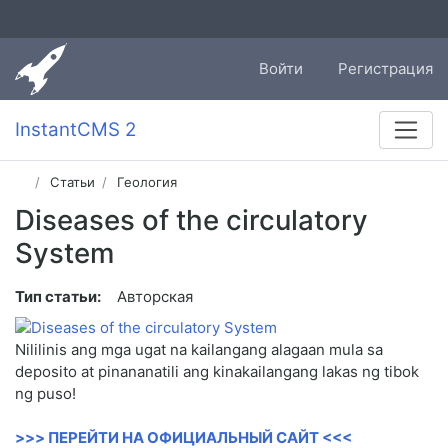
Войти
Регистрация
InstantCMS 2
Статьи
Геология
Diseases of the circulatory
System
Тип статьи:
Авторская
Nililinis ang mga ugat na kailangang alagaan mula sa
deposito at pinananatili ang kinakailangang lakas ng tibok
ng puso!
>>> ПЕРЕЙТИ НА ОФИЦИАЛЬНЫЙ САЙТ <<<