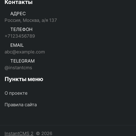
Контакты
АДРЕС
Россия, Москва, а/я 137
ТЕЛЕФОН
+7123456789
EMAIL
abc@example.com
TELEGRAM
@instantcms
Пункты меню
О проекте
Правила сайта
InstantCMS 2
© 2026