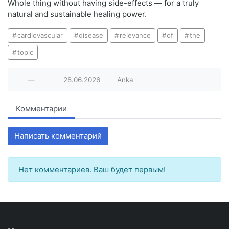
Whole thing without having side-effects — for a truly
natural and sustainable healing power.
cardiovascular
disease
relevance
of
the
topic
—
28.06.2026
Anka
Комментарии
Написать комментарий
Нет комментариев. Ваш будет первым!