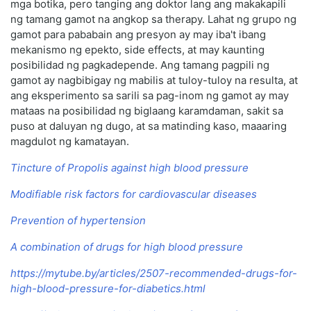
mga botika, pero tanging ang doktor lang ang makakapili
ng tamang gamot na angkop sa therapy. Lahat ng grupo ng
gamot para pababain ang presyon ay may iba't ibang
mekanismo ng epekto, side effects, at may kaunting
posibilidad ng pagkadepende. Ang tamang pagpili ng
gamot ay nagbibigay ng mabilis at tuloy-tuloy na resulta, at
ang eksperimento sa sarili sa pag-inom ng gamot ay may
mataas na posibilidad ng biglaang karamdaman, sakit sa
puso at daluyan ng dugo, at sa matinding kaso, maaaring
magdulot ng kamatayan.
Tincture of Propolis against high blood pressure
Modifiable risk factors for cardiovascular diseases
Prevention of hypertension
A combination of drugs for high blood pressure
https://mytube.by/articles/2507-recommended-drugs-for-
high-blood-pressure-for-diabetics.html