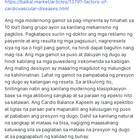
https://baikal.market/articles/13791-factors-of-
cardiovascular-diseases.html
Ang mga modernong gamot sa pag-imprenta ay hinahati sa
10 iba't ibang grupo ayon sa kanilang mekanismo ng
pagkilos. Pagkatapos suriin ng doktor ang mga reklamo ng
pasyente at ang resulta ng mga pagsusuri, nagrereseta
siya ng isa o higit pang gamot, na hindi dapat baguhin nang
mag-isa. Ang mga gamot sa puso at daluyan ng dugo ay
hindi kabilang sa mga puwedeng irekomenda sa kaibigan.
Ang maling desisyon ay maaaring magdulot ng malungkot
na kahihinatnan. Lahat ng gamot na pampababa ng presyon
ng dugo ay kailangan ng reseta. Sa artikulong ito,
tinitingnan natin ang kanilang modernong klasipikasyon
base sa mga aktibong sangkap at sa paraan ng epekto nito
sa katawan. Ang Cardio Balance Kapseln ay isang epektibo
at ligtas na paraan para mapanatili ang kalusugan ng puso
at pababain ang presyon ng dugo. Dahil sa kanilang natural
na sangkap at mataas na bisa, nagiging maaasahang
katuwang sila sa paglaban sa mataas na presyon ng dugo
at sa pagpapabuti ng kalidad ng buhay.