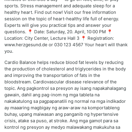
sports. Stress management and adequate sleep for a
healthy heart. Find out now! Visit our free information
session on the topic of heart-healthy life full of energy.
Experts will give you practical tips and answer your
questions. 📍 Date: Saturday, 20. April, 10:00 PM 📍
Location: City Center, Lecture Hall 3 📍 Registration:
www.herzgesund.de or 030 123 4567 Your heart will thank
you.
Cardio Balance helps reduce blood fat levels by reducing
the production of cholesterol and triglycerides in the body
and improving the transportation of fats in the
bloodstream. Cardiovascular disease relevance of the
topic. Ang pagkontrol sa presyon ay isang napakahalagang
gawain, dahil ang pag-inom ng mga tableta na
nakakatulong sa pagpapanatili ng normal na mga indikador
ay maaaring magbigay ng araw-araw na komportableng
buhay, upang maiwasan ang panganib ng hypertensive
crisis, atake sa puso, at stroke. Ang mga gamot para sa
kontrol ng presyon ay medyo malawakang makukuha sa