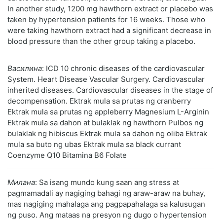
In another study, 1200 mg hawthorn extract or placebo was
taken by hypertension patients for 16 weeks. Those who
were taking hawthorn extract had a significant decrease in
blood pressure than the other group taking a placebo.
Василина
: ICD 10 chronic diseases of the cardiovascular
System. Heart Disease Vascular Surgery. Cardiovascular
inherited diseases. Cardiovascular diseases in the stage of
decompensation. Ektrak mula sa prutas ng cranberry
Ektrak mula sa prutas ng appleberry Magnesium L-Arginin
Ektrak mula sa dahon at bulaklak ng hawthorn Pulbos ng
bulaklak ng hibiscus Ektrak mula sa dahon ng oliba Ektrak
mula sa buto ng ubas Ektrak mula sa black currant
Coenzyme Q10 Bitamina B6 Folate
Милана
: Sa isang mundo kung saan ang stress at
pagmamadali ay nagiging bahagi ng araw-araw na buhay,
mas nagiging mahalaga ang pagpapahalaga sa kalusugan
ng puso. Ang mataas na presyon ng dugo o hypertension