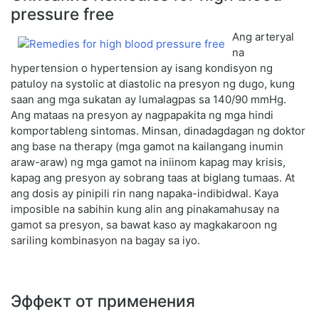
pressure free
Ang arteryal
na
hypertension o hypertension ay isang kondisyon ng
patuloy na systolic at diastolic na presyon ng dugo, kung
saan ang mga sukatan ay lumalagpas sa 140/90 mmHg.
Ang mataas na presyon ay nagpapakita ng mga hindi
komportableng sintomas. Minsan, dinadagdagan ng doktor
ang base na therapy (mga gamot na kailangang inumin
araw-araw) ng mga gamot na iniinom kapag may krisis,
kapag ang presyon ay sobrang taas at biglang tumaas. At
ang dosis ay pinipili rin nang napaka-indibidwal. Kaya
imposible na sabihin kung alin ang pinakamahusay na
gamot sa presyon, sa bawat kaso ay magkakaroon ng
sariling kombinasyon na bagay sa iyo.
Эффект от применения