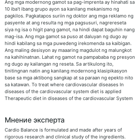
Ang mga modernong gamot sa pag-imprenta ay hinahati sa
10 iba't ibang grupo ayon sa kanilang mekanismo ng
pagkilos. Pagkatapos suriin ng doktor ang mga reklamo ng
pasyente at ang resulta ng mga pagsusuri, nagrereseta
siya ng isa o higit pang gamot, na hindi dapat baguhin nang
mag-isa. Ang mga gamot sa puso at daluyan ng dugo ay
hindi kabilang sa mga puwedeng irekomenda sa kaibigan.
Ang maling desisyon ay maaaring magdulot ng malungkot
na kahihinatnan. Lahat ng gamot na pampababa ng presyon
ng dugo ay kailangan ng reseta. Sa artikulong ito,
tinitingnan natin ang kanilang modernong klasipikasyon
base sa mga aktibong sangkap at sa paraan ng epekto nito
sa katawan. To treat where cardiovascular diseases In
diseases of the cardiovascular system diet is applied
Therapeutic diet in diseases of the cardiovascular System
Мнение эксперта
Cardio Balance is formulated and made after years of
rigorous research and clinical study of the ingredients.