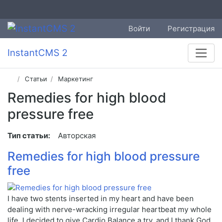
Войти
Регистрация
InstantCMS 2
Статьи
Маркетинг
Remedies for high blood
pressure free
Тип статьи:
Авторская
Remedies for high blood pressure
free
I have two stents inserted in my heart and have been
dealing with nerve-wracking irregular heartbeat my whole
life. I decided to give Cardio Balance a try, and I thank God