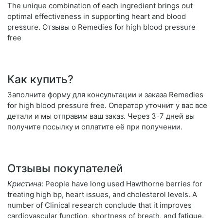
The unique combination of each ingredient brings out
optimal effectiveness in supporting heart and blood
pressure. Отзывы о Remedies for high blood pressure
free
Как купить?
Заполните форму для консультации и заказа Remedies
for high blood pressure free. Оператор уточнит у вас все
детали и мы отправим ваш заказ. Через 3-7 дней вы
получите посылку и оплатите её при получении.
Отзывы покупателей
Кристина
: People have long used Hawthorne berries for
treating high bp, heart issues, and cholesterol levels. A
number of Clinical research conclude that it improves
cardiovascular function, shortness of breath, and fatigue.