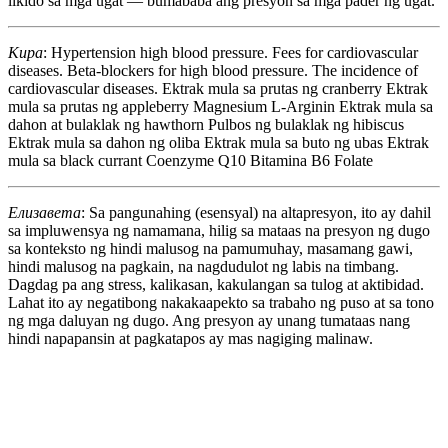
likido sa mga ugat — bumababa ang presyon sa mga pader ng ugat.
Кира
: Hypertension high blood pressure. Fees for cardiovascular
diseases. Beta-blockers for high blood pressure. The incidence of
cardiovascular diseases. Ektrak mula sa prutas ng cranberry Ektrak
mula sa prutas ng appleberry Magnesium L-Arginin Ektrak mula sa
dahon at bulaklak ng hawthorn Pulbos ng bulaklak ng hibiscus
Ektrak mula sa dahon ng oliba Ektrak mula sa buto ng ubas Ektrak
mula sa black currant Coenzyme Q10 Bitamina B6 Folate
Елизавета
: Sa pangunahing (esensyal) na altapresyon, ito ay dahil
sa impluwensya ng namamana, hilig sa mataas na presyon ng dugo
sa konteksto ng hindi malusog na pamumuhay, masamang gawi,
hindi malusog na pagkain, na nagdudulot ng labis na timbang.
Dagdag pa ang stress, kalikasan, kakulangan sa tulog at aktibidad.
Lahat ito ay negatibong nakakaapekto sa trabaho ng puso at sa tono
ng mga daluyan ng dugo. Ang presyon ay unang tumataas nang
hindi napapansin at pagkatapos ay mas nagiging malinaw.