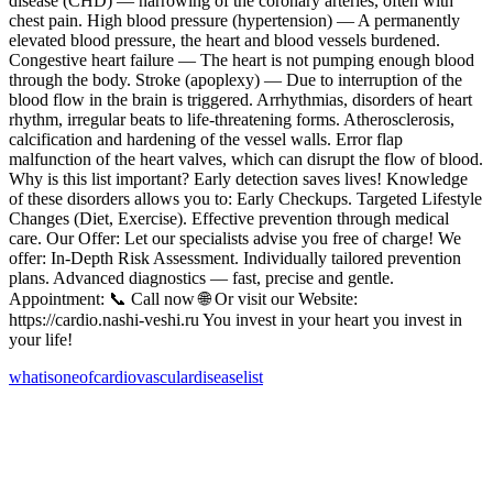
disease (CHD) — narrowing of the coronary arteries, often with
chest pain. High blood pressure (hypertension) — A permanently
elevated blood pressure, the heart and blood vessels burdened.
Congestive heart failure — The heart is not pumping enough blood
through the body. Stroke (apoplexy) — Due to interruption of the
blood flow in the brain is triggered. Arrhythmias, disorders of heart
rhythm, irregular beats to life-threatening forms. Atherosclerosis,
calcification and hardening of the vessel walls. Error flap
malfunction of the heart valves, which can disrupt the flow of blood.
Why is this list important? Early detection saves lives! Knowledge
of these disorders allows you to: Early Checkups. Targeted Lifestyle
Changes (Diet, Exercise). Effective prevention through medical
care. Our Offer: Let our specialists advise you free of charge! We
offer: In-Depth Risk Assessment. Individually tailored prevention
plans. Advanced diagnostics — fast, precise and gentle.
Appointment: 📞 Call now 🌐 Or visit our Website:
https://cardio.nashi-veshi.ru You invest in your heart you invest in
your life!
what
is
one
of
cardiovascular
disease
list