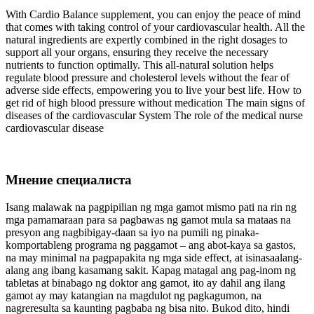
With Cardio Balance supplement, you can enjoy the peace of mind
that comes with taking control of your cardiovascular health. All the
natural ingredients are expertly combined in the right dosages to
support all your organs, ensuring they receive the necessary
nutrients to function optimally. This all-natural solution helps
regulate blood pressure and cholesterol levels without the fear of
adverse side effects, empowering you to live your best life. How to
get rid of high blood pressure without medication The main signs of
diseases of the cardiovascular System The role of the medical nurse
cardiovascular disease
Мнение специалиста
Isang malawak na pagpipilian ng mga gamot mismo pati na rin ng
mga pamamaraan para sa pagbawas ng gamot mula sa mataas na
presyon ang nagbibigay-daan sa iyo na pumili ng pinaka-
komportableng programa ng paggamot – ang abot-kaya sa gastos,
na may minimal na pagpapakita ng mga side effect, at isinasaalang-
alang ang ibang kasamang sakit. Kapag matagal ang pag-inom ng
tabletas at binabago ng doktor ang gamot, ito ay dahil ang ilang
gamot ay may katangian na magdulot ng pagkagumon, na
nagreresulta sa kaunting pagbaba ng bisa nito. Bukod dito, hindi