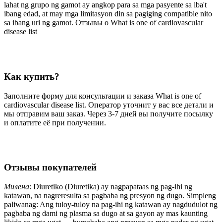
lahat ng grupo ng gamot ay angkop para sa mga pasyente sa iba't
ibang edad, at may mga limitasyon din sa pagiging compatible nito
sa ibang uri ng gamot. Отзывы о What is one of cardiovascular
disease list
Как купить?
Заполните форму для консультации и заказа What is one of
cardiovascular disease list. Оператор уточнит у вас все детали и
мы отправим ваш заказ. Через 3-7 дней вы получите посылку
и оплатите её при получении.
Отзывы покупателей
Милена
: Diuretiko (Diuretika) ay nagpapataas ng pag-ihi ng
katawan, na nagreresulta sa pagbaba ng presyon ng dugo. Simpleng
paliwanag: Ang tuloy-tuloy na pag-ihi ng katawan ay nagdudulot ng
pagbaba ng dami ng plasma sa dugo at sa gayon ay mas kaunting