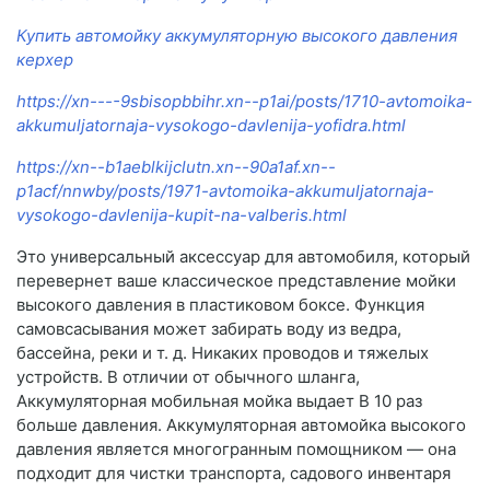
Купить автомойку аккумуляторную высокого давления
керхер
https://xn----9sbisopbbihr.xn--p1ai/posts/1710-avtomoika-
akkumuljatornaja-vysokogo-davlenija-yofidra.html
https://xn--b1aeblkijclutn.xn--90a1af.xn--
p1acf/nnwby/posts/1971-avtomoika-akkumuljatornaja-
vysokogo-davlenija-kupit-na-valberis.html
Это универсальный аксессуар для автомобиля, который
перевернет ваше классическое представление мойки
высокого давления в пластиковом боксе. Функция
самовсасывания может забирать воду из ведра,
бассейна, реки и т. д. Никаких проводов и тяжелых
устройств. В отличии от обычного шланга,
Аккумуляторная мобильная мойка выдает В 10 раз
больше давления. Аккумуляторная автомойка высокого
давления является многогранным помощником — она
подходит для чистки транспорта, садового инвентаря