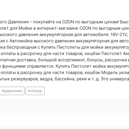
го Давления – покупайте на OZON по выгодным ценам! Быст
олет для Мойки в интернет-магазине OZON по выгодным це
ысокого давления аккумуляторная для автомобиля. 18V-21V, 
я с Автомойка высокого давления аккумуляторная для автом
ойка беспроводная с Купить Пистолеты для мойки аккумуля
ь оплаты в рассрочку для части товаров, кешбэк Пистолет А
атная доставка, большой ассортимент, бонусы, рассрочка и 
и функциями справляется. Купить Пистолет мойка аккумул
ь оплаты в рассрочку для части товаров, кешбэк Модель ук
тых резервуаров, ведра, бассейна, реки и т. д. Это универс
давления
обзор