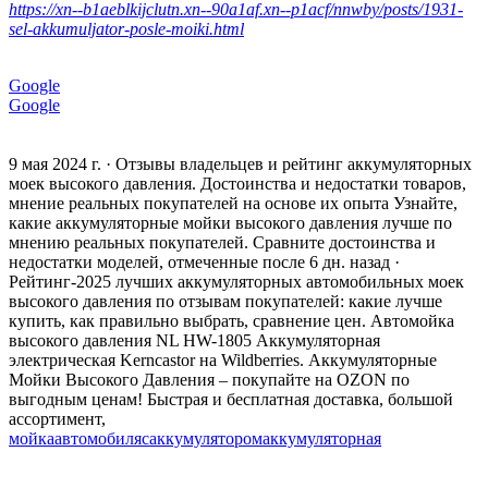
https://xn--b1aeblkijclutn.xn--90a1af.xn--p1acf/nnwby/posts/1931-
sel-akkumuljator-posle-moiki.html
Google
Google
9 мая 2024 г. · Отзывы владельцев и рейтинг аккумуляторных
моек высокого давления. Достоинства и недостатки товаров,
мнение реальных покупателей на основе их опыта Узнайте,
какие аккумуляторные мойки высокого давления лучше по
мнению реальных покупателей. Сравните достоинства и
недостатки моделей, отмеченные после 6 дн. назад ·
Рейтинг-2025 лучших аккумуляторных автомобильных моек
высокого давления по отзывам покупателей: какие лучше
купить, как правильно выбрать, сравнение цен. Автомойка
высокого давления NL HW-1805 Аккумуляторная
электрическая Kerncastor на Wildberries. Аккумуляторные
Мойки Высокого Давления – покупайте на OZON по
выгодным ценам! Быстрая и бесплатная доставка, большой
ассортимент,
мойка
автомобиля
с
аккумулятором
аккумуляторная