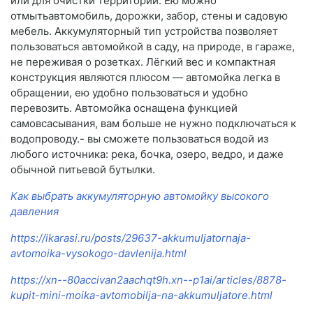
или для очистки территории. Ею можно
отмытьавтомобиль, дорожки, забор, стены и садовую
мебель. Аккумуляторный тип устройства позволяет
пользоваться автомойкой в саду, на природе, в гараже,
не переживая о розетках. Лёгкий вес и компактная
конструкция являются плюсом — автомойка легка в
обращении, ею удобно пользоваться и удобно
перевозить. Автомойка оснащена функцией
самовсасывания, вам больше не нужно подключаться к
водопроводу.- вы сможете пользоваться водой из
любого источника: река, бочка, озеро, ведро, и даже
обычной питьевой бутылки.
Как выбрать аккумуляторную автомойку высокого
давления
https://ikarasi.ru/posts/29637-akkumuljatornaja-
avtomoika-vysokogo-davlenija.html
https://xn--80accivan2aachqt9h.xn--p1ai/articles/8878-
kupit-mini-moika-avtomobilja-na-akkumuljatore.html