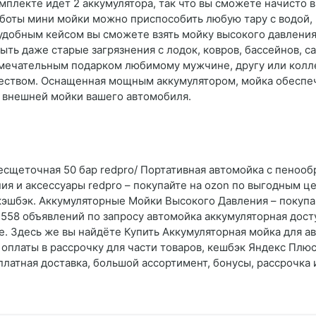
омплекте идет 2 аккумулятора, так что вы сможете начисто
аботы мини мойки можно приспособить любую тару с водой, 
с удобным кейсом вы сможете взять мойку высокого давления 
ть даже старые загрязнения с лодок, ковров, бассейнов, с
амечательным подарком любимому мужчине, другу или колле
ачеством. Оснащенная мощным аккумулятором, мойка обеспе
я внешней мойки вашего автомобиля.
сщеточная 50 бар redpro/ Портативная автомойка с пенооб
я и аксессуары redpro – покупайте на ozon по выгодным це
 кэшбэк. Аккумуляторные Мойки Высокого Давления – покуп
 558 объявлений по запросу автомойка аккумуляторная досту
ое. Здесь же вы найдёте Купить Аккумуляторная мойка для 
ь оплаты в рассрочку для части товаров, кешбэк Яндекс Пл
латная доставка, большой ассортимент, бонусы, рассрочка 