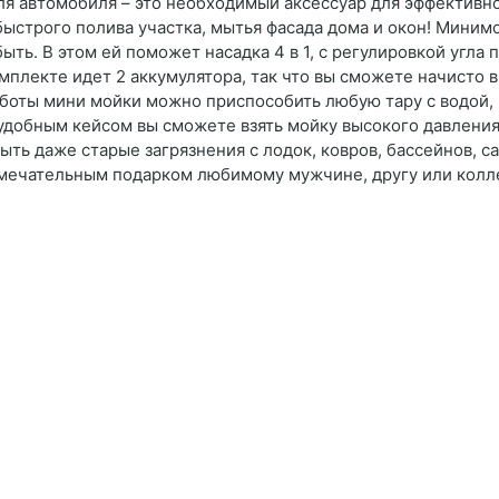
ля автомобиля – это необходимый аксессуар для эффективно
быстрого полива участка, мытья фасада дома и окон! Миним
ть. В этом ей поможет насадка 4 в 1, с регулировкой угла 
омплекте идет 2 аккумулятора, так что вы сможете начисто
аботы мини мойки можно приспособить любую тару с водой, 
с удобным кейсом вы сможете взять мойку высокого давления 
ть даже старые загрязнения с лодок, ковров, бассейнов, с
амечательным подарком любимому мужчине, другу или колле