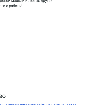
адовой мебели и любых других
ге с работы!
во