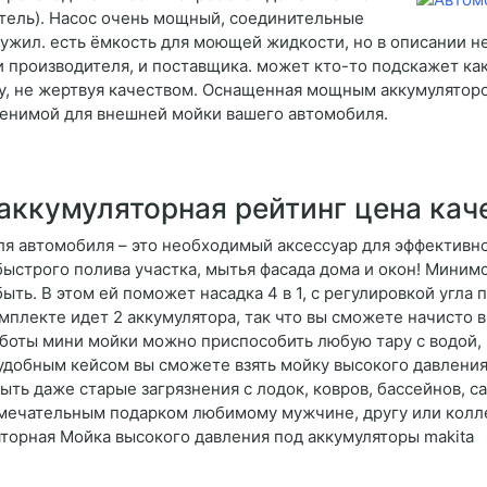
итель). Насос очень мощный, соединительные
ужил. есть ёмкость для моющей жидкости, но в описании н
и производителя, и поставщика. может кто-то подскажет к
чу, не жертвуя качеством. Оснащенная мощным аккумулятор
аменимой для внешней мойки вашего автомобиля.
аккумуляторная рейтинг цена кач
ля автомобиля – это необходимый аксессуар для эффективно
быстрого полива участка, мытья фасада дома и окон! Миним
ть. В этом ей поможет насадка 4 в 1, с регулировкой угла 
омплекте идет 2 аккумулятора, так что вы сможете начисто
аботы мини мойки можно приспособить любую тару с водой, 
с удобным кейсом вы сможете взять мойку высокого давления 
ть даже старые загрязнения с лодок, ковров, бассейнов, с
амечательным подарком любимому мужчине, другу или колле
яторная Мойка высокого давления под аккумуляторы makita