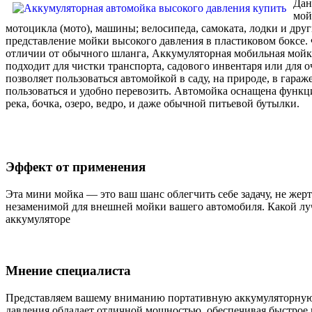
Дан
мой
мотоцикла (мото), машины; велосипеда, самоката, лодки и дру
представление мойки высокого давления в пластиковом боксе. 
отличии от обычного шланга, Аккумуляторная мобильная мойк
подходит для чистки транспорта, садового инвентаря или для
позволяет пользоваться автомойкой в саду, на природе, в гара
пользоваться и удобно перевозить. Автомойка оснащена функц
река, бочка, озеро, ведро, и даже обычной питьевой бутылки.
Эффект от применения
Эта мини мойка — это ваш шанс облегчить себе задачу, не жер
незаменимой для внешней мойки вашего автомобиля. Какой лу
аккумуляторе
Мнение специалиста
Представляем вашему вниманию портативную аккумуляторную м
давления обладает отличной мощностью, обеспечивая быстрое