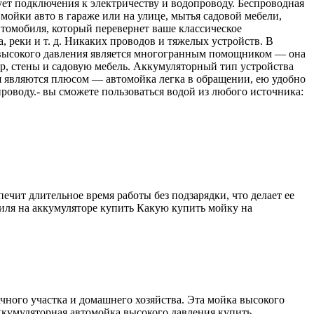
ует подключения к электричеству и водопроводу. Беспроводная
 мойки авто в гараже или на улице, мытья садовой мебели,
втомобиля, который перевернет ваше классическое
, реки и т. д. Никаких проводов и тяжелых устройств. В
 высокого давления является многогранным помощником — она
ор, стены и садовую мебель. Аккумуляторный тип устройства
ция являются плюсом — автомойка легка в обращении, ею удобно
роводу.- вы сможете пользоваться водой из любого источника:
чит длительное время работы без подзарядки, что делает ее
иля на аккумуляторе купить Какую купить мойку на
ного участка и домашнего хозяйства. Эта мойка высокого
кумуляторная автомойка высокого давления купить