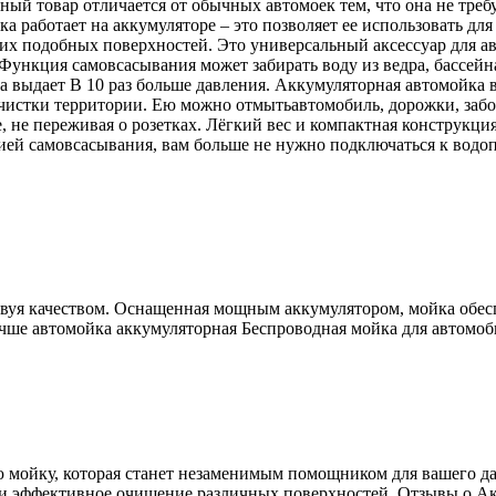
ный товар отличается от обычных автомоек тем, что она не треб
ка работает на аккумуляторе – это позволяет ее использовать для
гих подобных поверхностей. Это универсальный аксессуар для а
Функция самовсасывания может забирать воду из ведра, бассейна
а выдает В 10 раз больше давления. Аккумуляторная автомойка
 очистки территории. Ею можно отмытьавтомобиль, дорожки, заб
же, не переживая о розетках. Лёгкий вес и компактная конструк
ией самовсасывания, вам больше не нужно подключаться к водоп
твуя качеством. Оснащенная мощным аккумулятором, мойка обеспе
чше автомойка аккумуляторная Беспроводная мойка для автомоб
ойку, которая станет незаменимым помощником для вашего дач
 и эффективное очищение различных поверхностей. Отзывы о Ак