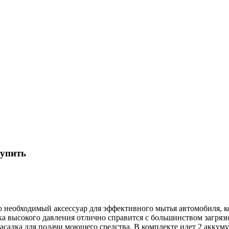
купить
о необходимый аксессуар для эффективного мытья автомобиля, к
а высокого давления отлично справится с большинством загрязне
насадка для подачи моющего средства. В комплекте идет 2 аккум