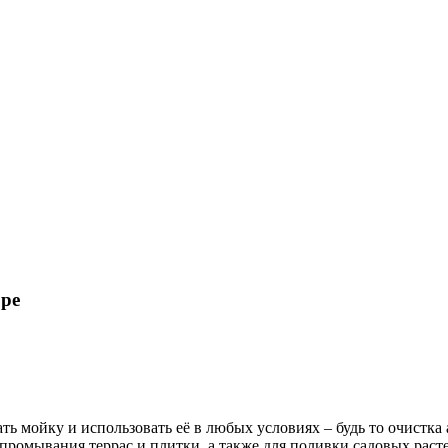
ре
ь мойку и использовать её в любых условиях – будь то очистка
 промывания террас и плитки, а также для поливки садовых рас