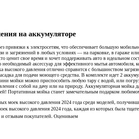
ения на аккумуляторе
ез привязки к электросетям, что обеспечивает большую мобильн
зи и загрязнений в любых условиях — на парковке, в гараже или 
кто ценит свое время и хочет поддерживать авто в идеальном сос
о необходимый аксессуар для эффективного мытья автомобиля, к
а высокого давления отлично справится с большинством загрязне
насадка для подачи моющего средства. В комплекте идет 2 аккум
ини мойки можно приспособить любую тару с водой, или погрузи
вления с собой на дачу или на природу. Аккумуляторная мойка д
тей! Портативная мойка станет замечательным подарком любимом
ных моек высокого давления 2024 года среди моделей, получивши
к высокого давления 2024 года, каждая из которых была тщател
 и отзывам покупателей. Оцениваем